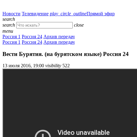
Новости
Телевидение
play_circle_outline
Прямой эфир
search
search
close
menu
Россия 1
Россия 24
Архив передач
Россия 1
Россия 24
Архив передач
Вести Бурятия. (на бурятском языке) Россия 24
13 июля 2016, 19:00
visibility
522