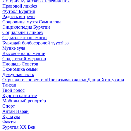
История Бурятского Телевидения
Правовой ликбез
Футбол Бурятии
Радость встречи
Сокровища музея Сампилова
Энциклопедия Бурятии
Социальный ликбез
Сэдьхэл сагаан эмшэн
Буряадай болбосоролой түүхэhээ
Мунхэ зула
Высокое напряжение
Солдатский медальон
Площадь Советов
Экономика семьи
Дежурная часть
Отрывки из повести «Приказываю жить» Данри Хилтухина
Тайзан
Твой голос
Курс на развитие
Мобильный репортёр
Спорт
Алтан Наран
Культура
Факты
Бурятия XX Век