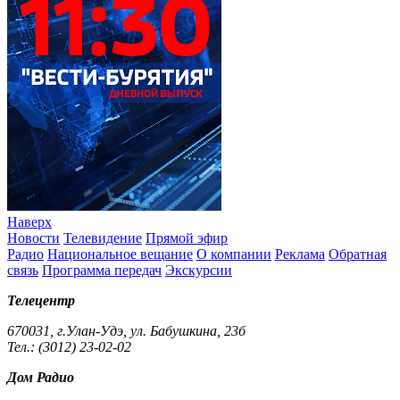
Наверх
Новости
Телевидение
Прямой эфир
Радио
Национальное вещание
О компании
Реклама
Обратная
связь
Программа передач
Экскурсии
Телецентр
670031, г.Улан-Удэ, ул. Бабушкина, 23б
Тел.: (3012) 23-02-02
Дом Радио