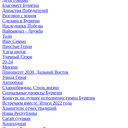
Дети Говорят
Благовест Бурятии
Династия Победителей
Разговор с мэром
Сделано в Бурятии
Наследники Победы
Найрамдал - Дружба
Толи
Ищу Cемью
Простые Герои
Үлгы нютаг
Удачный Сезон
20-24
Мнение
Приоритет 2030. Дальний Восток
Улица Героя
Автообзор
Старообрядцы. Cтиль жизни
Социальные проекты Бурятии
Конкурс на лучшее исполнение гимна Бурятии
Встречаем вместе. Итоги 2022 года
Хранители отчих традиций
Наша Республика
Сагай сууряан
Хоорэлдоон