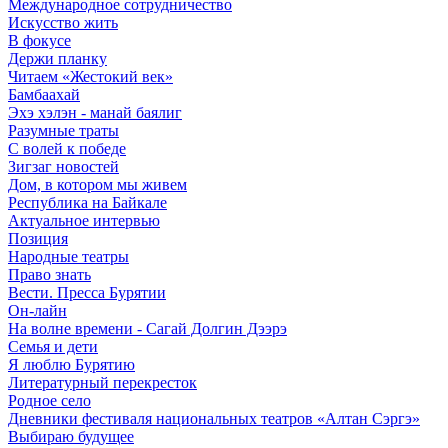
Международное сотрудничество
Искусство жить
В фокусе
Держи планку
Читаем «Жестокий век»
Бамбаахай
Эхэ хэлэн - манай баялиг
Разумные траты
С волей к победе
Зигзаг новостей
Дом, в котором мы живем
Республика на Байкале
Актуальное интервью
Позиция
Народные театры
Право знать
Вести. Пресса Бурятии
Он-лайн
На волне времени - Сагай Долгин Дээрэ
Семья и дети
Я люблю Бурятию
Литературный перекресток
Родное село
Дневники фестиваля национальных театров «Алтан Сэргэ»
Выбираю будущее