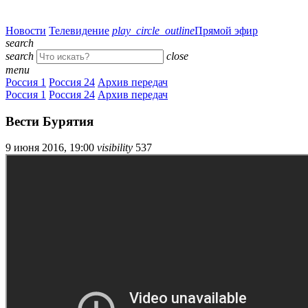
Новости
Телевидение
play_circle_outline
Прямой эфир
search
search
close
menu
Россия 1
Россия 24
Архив передач
Россия 1
Россия 24
Архив передач
Вести Бурятия
9 июня 2016, 19:00
visibility
537