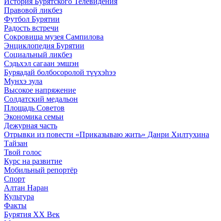
История Бурятского Телевидения
Правовой ликбез
Футбол Бурятии
Радость встречи
Сокровища музея Сампилова
Энциклопедия Бурятии
Социальный ликбез
Сэдьхэл сагаан эмшэн
Буряадай болбосоролой түүхэhээ
Мунхэ зула
Высокое напряжение
Солдатский медальон
Площадь Советов
Экономика семьи
Дежурная часть
Отрывки из повести «Приказываю жить» Данри Хилтухина
Тайзан
Твой голос
Курс на развитие
Мобильный репортёр
Спорт
Алтан Наран
Культура
Факты
Бурятия XX Век