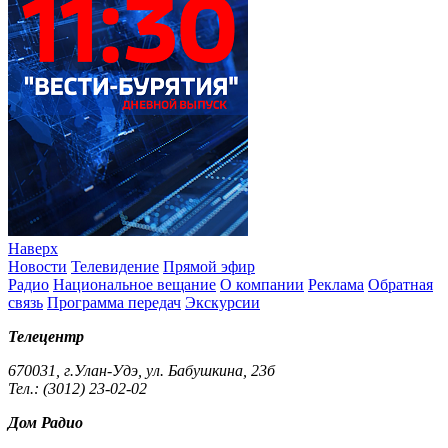
Наверх
Новости
Телевидение
Прямой эфир
Радио
Национальное вещание
О компании
Реклама
Обратная
связь
Программа передач
Экскурсии
Телецентр
670031, г.Улан-Удэ, ул. Бабушкина, 23б
Тел.: (3012) 23-02-02
Дом Радио