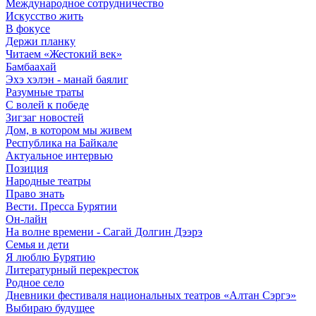
Международное сотрудничество
Искусство жить
В фокусе
Держи планку
Читаем «Жестокий век»
Бамбаахай
Эхэ хэлэн - манай баялиг
Разумные траты
С волей к победе
Зигзаг новостей
Дом, в котором мы живем
Республика на Байкале
Актуальное интервью
Позиция
Народные театры
Право знать
Вести. Пресса Бурятии
Он-лайн
На волне времени - Сагай Долгин Дээрэ
Семья и дети
Я люблю Бурятию
Литературный перекресток
Родное село
Дневники фестиваля национальных театров «Алтан Сэргэ»
Выбираю будущее