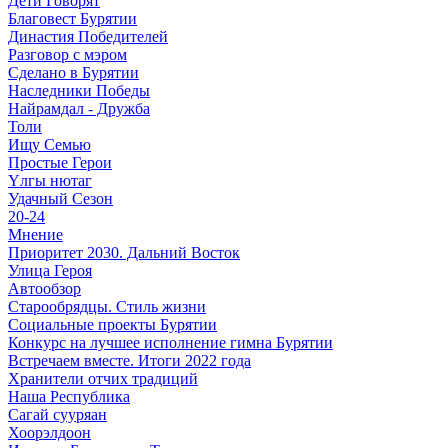
Дети Говорят
Благовест Бурятии
Династия Победителей
Разговор с мэром
Сделано в Бурятии
Наследники Победы
Найрамдал - Дружба
Толи
Ищу Cемью
Простые Герои
Үлгы нютаг
Удачный Сезон
20-24
Мнение
Приоритет 2030. Дальний Восток
Улица Героя
Автообзор
Старообрядцы. Cтиль жизни
Социальные проекты Бурятии
Конкурс на лучшее исполнение гимна Бурятии
Встречаем вместе. Итоги 2022 года
Хранители отчих традиций
Наша Республика
Сагай сууряан
Хоорэлдоон