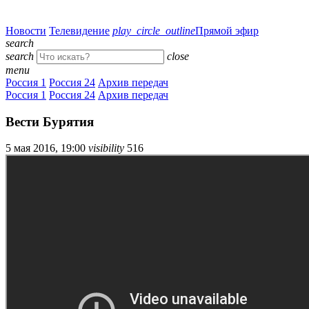
Новости
Телевидение
play_circle_outline
Прямой эфир
search
search
close
menu
Россия 1
Россия 24
Архив передач
Россия 1
Россия 24
Архив передач
Вести Бурятия
5 мая 2016, 19:00
visibility
516