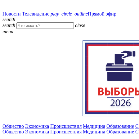
Новости
Телевидение
play_circle_outline
Прямой эфир
search
search
close
menu
Общество
Экономика
Происшествия
Медицина
Образование
С
Общество
Экономика
Происшествия
Медицина
Образование
С