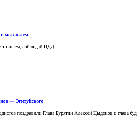
у и мотошлем
 мотошлем, соблюдай ПДД.
анов — Эгитуйского
ддистов поздравили Глава Бурятии Алексей Цыденов и глава бу