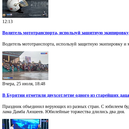
12:13
Водитель мототранспорта, используй защитную экипировк
Водитель мототранспорта, используй защитную экипировку и
Вчера, 25 июля, 18:48
В Бурятии отметили двухсотлетие одного из старейших дац
Праздник объединил верующих из разных стран. С юбилеем бу
лама Дамба Аюшеев. Юбилейные торжества длились два дня.