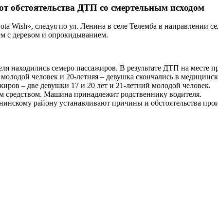
т обстоятельства ДТП со смертельным исходом
ota Wish», следуя по ул. Ленина в селе Телемба в направлении с
ем с деревом и опрокидыванием.
я находились семеро пассажиров. В результате ДТП на месте п
й молодой человек и 20-летняя – девушка скончались в медицин
жиров – две девушки 17 и 20 лет и 21-летний молодой человек.
ым средством. Машина принадлежит родственнику водителя.
нинскому району устанавливают причины и обстоятельства проис