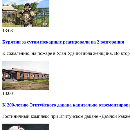
13:08
Бурятии за сутки пожарные реагировали на 2 возгорания
К сожалению, на пожаре в Улан-Удэ погибла женщина. Во втор
13:00
К 200-летию Эгитуйского дацана капитально отремонтиров
Гостиничный комплекс при Эгитуйском дацане «Дамчой Равже