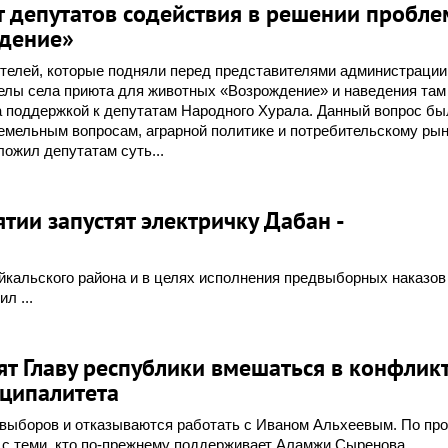
т депутатов содействия в решении пробле
дение»
жителей, которые подняли перед представителями администрации
делы села приюта для животных «Возрождение» и наведения там
за поддержкой к депутатам Народного Хурала. Данный вопрос бы
емельным вопросам, аграрной политике и потребительскому рын
ожил депутатам суть...
тии запустят электричку Дабан -
йкальского района и в целях исполнения предвыборных наказов
л ...
т Главу республики вмешаться в конфликт
иципалитета
 выборов и отказываются работать с Иваном Альхеевым. По пр
с теми, кто по-прежнему поддерживает Аламжи Сыренова.