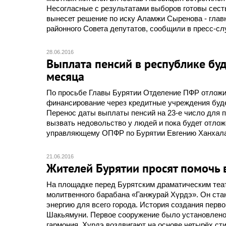
Несогласные с результатами выборов готовы сесть
вынесет решение по иску Аламжи Сыренова - глав
районного Совета депутатов, сообщили в пресс-с
28.06.2016
Выплата пенсий в республике бу
месяца
По просьбе Главы Бурятии Отделение ПФР отложил
финансирование через кредитные учреждения будет
Перенос даты выплаты пенсий на 23-е число для 
вызвать недовольство у людей и пока будет отлож
управляющему ОПФР по Бурятии Евгению Ханхалае
21.06.2016
Жителей Бурятии просят помочь 
На площадке перед Бурятским драматическим теа
молитвенного барабана «Ганжурай Хүрдэ». Он стан
энергию для всего города. История создания перв
Шакьямуни. Первое сооружение было установлено 
гармония. Хурдэ воздвигают на основе четырёх сти