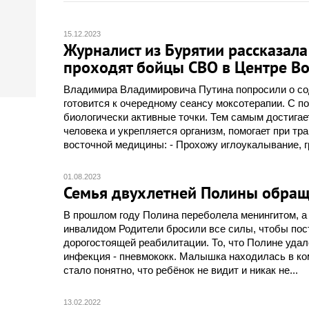
15.12.2023
Журналист из Бурятии рассказала
проходят бойцы СВО в Центре В
Владимира Владимировича Путина попросили о со
готовится к очередному сеансу моксотерапии. С п
биологически активные точки. Тем самым достига
человека и укрепляется организм, помогает при тр
восточной медицины: - Прохожу иглоукалывание, гр
01.08.2023
Семья двухлетней Полины обращ
В прошлом году Полина переболела менингитом, a з
инвалидом Родители бросили все силы, чтобы пост
дорогостоящей реабилитации. То, что Полине уда
инфекция - пнeвмoкoкк. Малышка находилась в ком
стало понятно, что ребёнок не видит и никак не...
13.02.2022