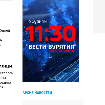
Сергей
лы
а
омощи
осталась
урсы
оразила
бя,
АРХИВ НОВОСТЕЙ