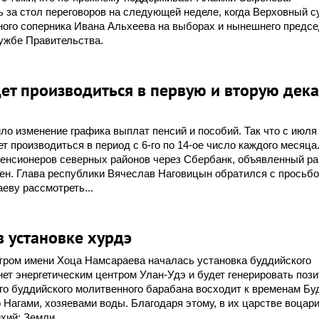
 за стол переговоров на следующей неделе, когда Верховный с
ного соперника Ивана Альхеева на выборах и нынешнего предс
лужбе Правительства.
дет производиться в первую и вторую дек
о изменение графика выплат пенсий и пособий. Так что с июля
 производиться в период с 6-го по 14-ое число каждого месяца
пенсионеров северных районов через Сбербанк, объявленный ра
ен. Глава республики Вячеслав Наговицын обратился с просьбо
ву рассмотреть...
в установке хурдэ
тром имени Хоца Намсараева началась установка буддийского
ет энергетическим центром Улан-Удэ и будет генерировать поз
ого буддийского молитвенного барабана восходит к временам Б
Нагами, хозяевами воды. Благодаря этому, в их царстве воцар
хий: Земли...