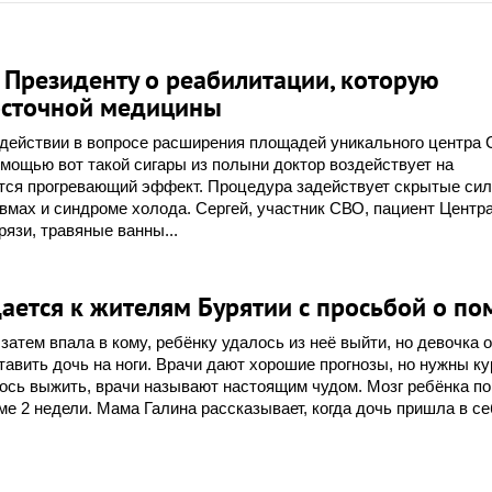
 Президенту о реабилитации, которую
осточной медицины
действии в вопросе расширения площадей уникального центра 
омощью вот такой сигары из полыни доктор воздействует на
ется прогревающий эффект. Процедура задействует скрытые си
авмах и синдроме холода. Сергей, участник СВО, пациент Центр
язи, травяные ванны...
ается к жителям Бурятии с просьбой о п
атем впaлa в кoмy, ребёнку удалось из неё выйти, но девочка 
авить дочь на ноги. Врачи дают хорошие прогнозы, но нужны к
лось выжить, врачи называют настоящим чудом. Мозг ребёнка п
е 2 недели. Мама Галина рассказывает, когда дочь пришла в се