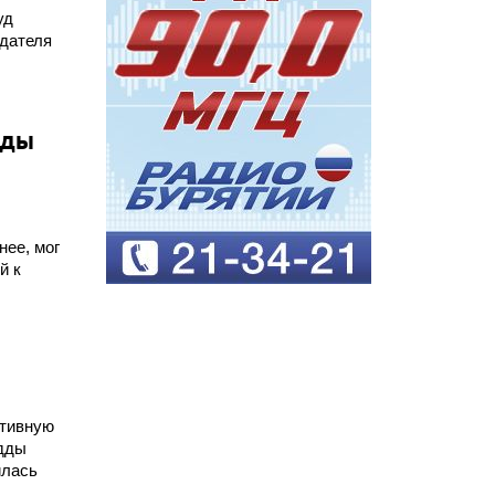
уд
едателя
ады
.
нее, мог
й к
итивную
удды
илась