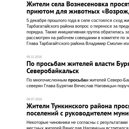
Жители села Вознесеновка прося
приютом для животных «Возрож
5 декабря прошлого года в селе состоялся сход 
Тарбагатайского района вопрос о переносе за пре
порядка. Также инициативная группа обратилась 
рассмотрен на рабочем совещании в комитете по з
Глава Тарбагайтского района Владимир Смолин изл
08.11.2016
По
просьба
м жителей власти Буря
Северобайкальск
По многочисленным
просьба
м жителей Северо-Ба
северян Глава Бурятии Вячеслав Наговицын поручи
08.07.2016
Жители Тункинского района прося
поселений с руководителем мун
Некоторые чиновники не согласны с результатами
местных жителей Вячеслав Наговицын встретился 