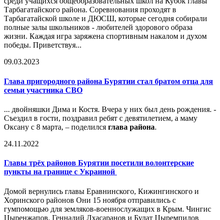
среди учащихся общеобразовательных школ на Кубок главы
Тарбагатайского района. Соревнования проходят в
Тарбагатайской школе и ДЮСШ, которые сегодня собирали
полные залы школьников - любителей здорового образа
жизни. Каждая игра заряжена спортивным накалом и духом
победы. Приветствуя...
09.03.2023
Глава пригородного района Бурятии стал братом отца для
семьи участника СВО
... двойняшки Дима и Костя. Вчера у них был день рождения. -
Съездил в гости, поздравил ребят с девятилетием, а маму
Оксану с 8 марта, – поделился
глава района
.
24.11.2022
Главы трёх районов Бурятии посетили волонтерские
пункты на границе с Украиной
Домой вернулись главы Еравнинского, Кижингинского и
Хоринского районов Они 15 ноября отправились с
гумпомощью для земляков-военнослужащих в Крым. Чингис
Цыренжапов, Геннадий Лхасаранов и Булат Цыремпилов