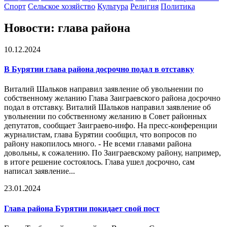
Спорт
Сельское хозяйство
Культура
Религия
Политика
Новости: глава района
10.12.2024
В Бурятии
глава района
досрочно подал в отставку
Виталий Шальков направил заявление об увольнении по
собственному желанию Глава Заиграевского района досрочно
подал в отставку. Виталий Шальков направил заявление об
увольнении по собственному желанию в Совет районных
депутатов, сообщает Заиграево-инфо. На пресс-конференции
журналистам, глава Бурятии сообщил, что вопросов по
району накопилось много. - Не всеми главами района
довольны, к сожалению. По Заиграевскому району, например,
в итоге решение состоялось. Глава ушел досрочно, сам
написал заявление...
23.01.2024
Глава района
Бурятии покидает свой пост