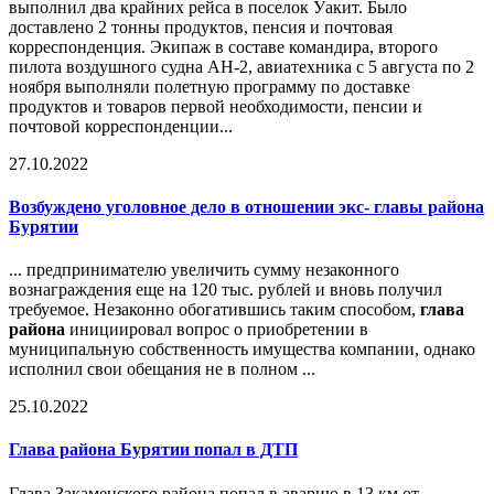
выполнил два крайних рейса в поселок Уакит. Было
доставлено 2 тонны продуктов, пенсия и почтовая
корреспонденция. Экипаж в составе командира, второго
пилота воздушного судна АН-2, авиатехника с 5 августа по 2
ноября выполняли полетную программу по доставке
продуктов и товаров первой необходимости, пенсии и
почтовой корреспонденции...
27.10.2022
Возбуждено уголовное дело в отношении экс- главы района
Бурятии
... предпринимателю увеличить сумму незаконного
вознаграждения еще на 120 тыс. рублей и вновь получил
требуемое. Незаконно обогатившись таким способом,
глава
района
инициировал вопрос о приобретении в
муниципальную собственность имущества компании, однако
исполнил свои обещания не в полном ...
25.10.2022
Глава района
Бурятии попал в ДТП
Глава Закаменского района попал в аварию в 13 км от