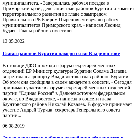
муниципалитета. - Завершилась рабочая поездка в
Приморский край, делегация глав районов Бурятии и комитет
территориального развития во главе с зампредом
Правительства РБ Баиром Цыреновым изучали работу
муниципалитетов Приморского края, - написал Леонид
Будаев. Главы районов посетили...
13.05.2022
Главы районов Бурятии находятся во Владивостоке
В столице ДФО проходит форум секретарей местных
отделений ЕР Министр культуры Бурятии Соелма Дагаева
встретила в аэропорту Владивостока глав районов Бурятии.
Об этом она сообщила в своем аккаунте в соцсети. - Сегодня
принимаю участие в форуме секретарей местных отделений
партии "Единая Россия" в Дальневосточном федеральном
округе, во Владивостоке, - написал в соцсети глава
Баунтовского района Николай Ковалев. В форуме принимает
участие Андрей Турчак, секретарь Генерального совета
партии...
06.08.2019
Экс-руководители районов республики объединятся в