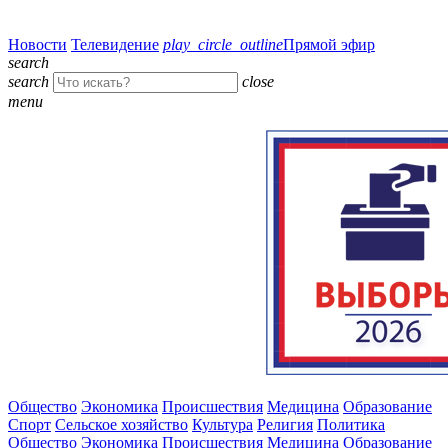
Новости
Телевидение
play_circle_outline
Прямой эфир
search
search
close
menu
Общество
Экономика
Происшествия
Медицина
Образование
Спорт
Сельское хозяйство
Культура
Религия
Политика
Общество
Экономика
Происшествия
Медицина
Образование