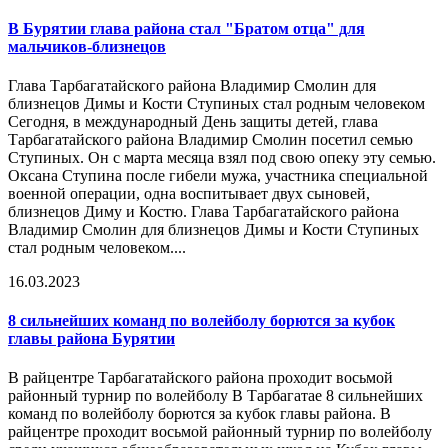
В Бурятии
глава района
стал "Братом отца" для
мальчиков-близнецов
Глава Тарбагатайского района Владимир Смолин для
близнецов Димы и Кости Ступиных стал родным человеком
Сегодня, в международный День защиты детей, глава
Тарбагатайского района Владимир Смолин посетил семью
Ступиных. Он с марта месяца взял под свою опеку эту семью.
Оксана Ступина после гибели мужа, участника специальной
военной операции, одна воспитывает двух сыновей,
близнецов Диму и Костю. Глава Тарбагатайского района
Владимир Смолин для близнецов Димы и Кости Ступиных
стал родным человеком....
16.03.2023
8 сильнейших команд по волейболу борются за кубок
главы района Бурятии
В райцентре Тарбагатайского района проходит восьмой
районный турнир по волейболу В Тарбагатае 8 сильнейших
команд по волейболу борются за кубок главы района. В
райцентре проходит восьмой районный турнир по волейболу