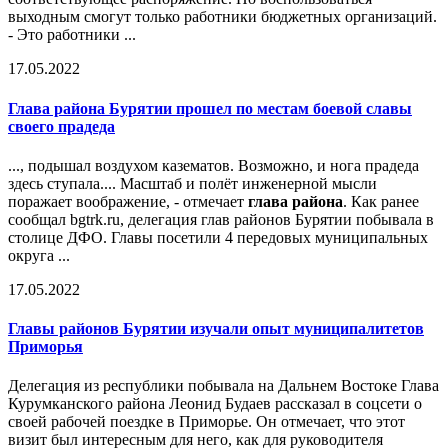
выходным смогут только работники бюджетных организаций.
- Это работники ...
17.05.2022
Глава района
Бурятии прошел по местам боевой славы
своего прадеда
..., подышал воздухом казематов. Возможно, и нога прадеда
здесь ступала.... Масштаб и полёт инженерной мысли
поражает воображение, - отмечает
глава района
. Как ранее
сообщал bgtrk.ru, делегация глав районов Бурятии побывала в
столице ДФО. Главы посетили 4 передовых муниципальных
округа ...
17.05.2022
Главы районов Бурятии изучали опыт муниципалитетов
Приморья
Делегация из республики побывала на Дальнем Востоке Глава
Курумканского района Леонид Будаев рассказал в соцсети о
своей рабочей поездке в Приморье. Он отмечает, что этот
визит был интересным для него, как для руководителя