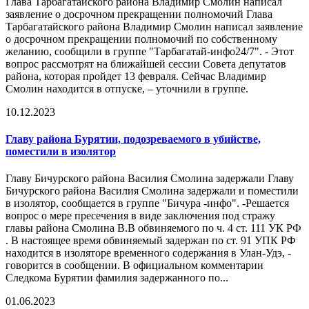
Глава Тарбагатайского района Владимир Смолин написал
заявление о досрочном прекращении полномочий Глава
Тарбагатайского района Владимир Смолин написал заявление
о досрочном прекращении полномочий по собственному
желанию, сообщили в группе "Тарбагатай-инфо24/7". - Этот
вопрос рассмотрят на ближайшей сессии Совета депутатов
района, которая пройдет 13 февраля. Сейчас Владимир
Смолин находится в отпуске, – уточнили в группе.
10.12.2023
Главу района Бурятии, подозреваемого в убийстве,
поместили в изолятор
Главу Бичурского района Василия Смолина задержали Главу
Бичурского района Василия Смолина задержали и поместили
в изолятор, сообщается в группе "Бичура -инфо". -Решается
вопрос о мере пресечения в виде заключения под стражу
главы района Смолина В.В обвиняемого по ч. 4 ст. 111 УК РФ
. В настоящее время обвиняемый задержан по ст. 91 УПК РФ
находится в изоляторе временного содержания в Улан-Удэ, -
говорится в сообщении. В официальном комментарии
Следкома Бурятии фамилия задержанного по...
01.06.2023