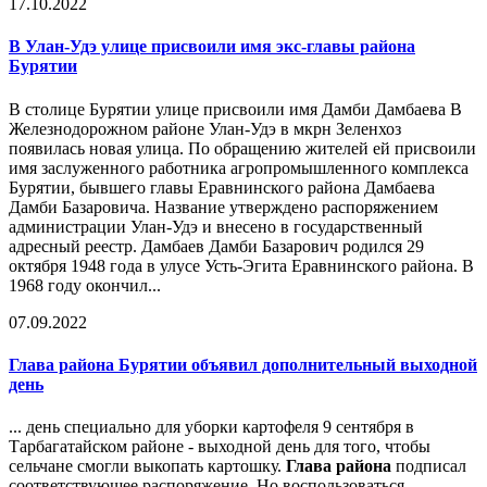
17.10.2022
В Улан-Удэ улице присвоили имя экс-главы района
Бурятии
В столице Бурятии улице присвоили имя Дамби Дамбаева В
Железнодорожном районе Улан-Удэ в мкрн Зеленхоз
появилась новая улица. По обращению жителей ей присвоили
имя заслуженного работника агропромышленного комплекса
Бурятии, бывшего главы Еравнинского района Дамбаева
Дамби Базаровича. Название утверждено распоряжением
администрации Улан-Удэ и внесено в государственный
адресный реестр. Дамбаев Дамби Базарович родился 29
октября 1948 года в улусе Усть-Эгита Еравнинского района. В
1968 году окончил...
07.09.2022
Глава района
Бурятии объявил дополнительный выходной
день
... день специально для уборки картофеля 9 сентября в
Тарбагатайском районе - выходной день для того, чтобы
сельчане смогли выкопать картошку.
Глава района
подписал
соответствующее распоряжение. Но воспользоваться