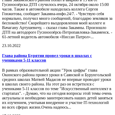
Гусиноозёрска ДТП случилось вчера, 24 октября около 15:00
часов. Также в автомобиле находилась коллега Сергея
Гонжитова, сообщает Закамна-инфо.24/7. - Чувствую себя
нормально, получил много сообщений, благодарю земляков за
беспокойство! Скорейшего выздоровления моей коллеге и
Вачагану Артушевичу, – сказал глава Закамны. Произошло
ДТП на автодороге Гусиноозёрск-Петропавловка-Закаменск. -
61-летний водитель автомобиля «Ниссан Патрол»...
23.10.2022
Глава района
Бурятии провел уроки в школах с
учениками 5-11 классов
В рамках образовательной акции "Урок цифры" глава
Окинского района провел уроки в Саянской и Бурунгольской
средних школах Матвей Мадасов не впервые проводит уроки
в школах своего района. На этот раз он встретился с
учениками 5-11 классов по теме "Искусственный интеллект в
стартапах". - Думаю, что на сегодня вопросы этой темы очень
актуальны и необходимо заинтересовать наших детей заняться
их изучением, учитывая внедрение и участие IT-технологий
во всех сферах жизни.Очень надеюсь...