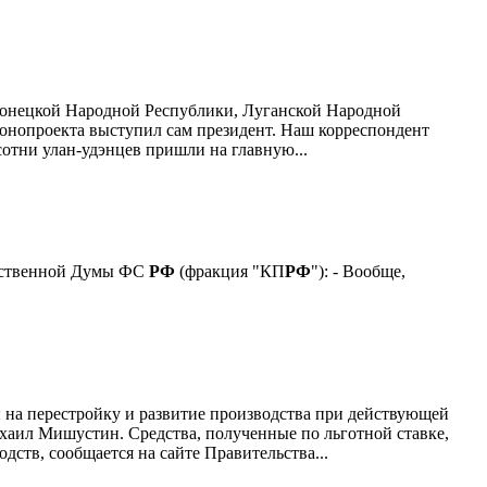
Донецкой Народной Республики, Луганской Народной
конопроекта выступил сам президент. Наш корреспондент
сотни улан-удэнцев пришли на главную...
дарственной Думы ФС
РФ
(фракция "КП
РФ
"): - Вообще,
 на перестройку и развитие производства при действующей
хаил Мишустин. Средства, полученные по льготной ставке,
ств, сообщается на сайте Правительства...