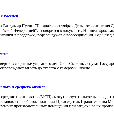
 с Россией
л Владимир Путин "Тридцатое сентября - День воссоединения 
сийской Федерацией", - говорится в документе. Инициатором за
митинги в поддержку референдумов о воссоединении. Год назад 
мене
одвергается критике уже много лет. Олег Смолин, депутат Госу
опровождают вплоть до туалета с камерами, нужно ...
лого и среднего бизнеса
 средние предприятия (МСП) смогут получать льготные кредиты
Постановление об этом подписал Председатель Правительства Ми
 ремонт производственных помещений или запуск новых производ