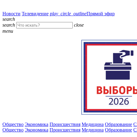
Новости
Телевидение
play_circle_outline
Прямой эфир
search
search
close
menu
Общество
Экономика
Происшествия
Медицина
Образование
С
Общество
Экономика
Происшествия
Медицина
Образование
С