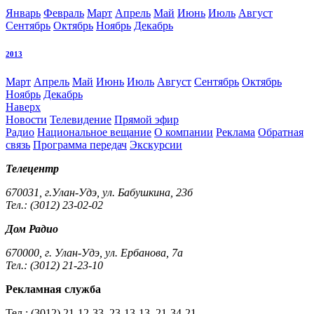
Январь
Февраль
Март
Апрель
Май
Июнь
Июль
Август
Сентябрь
Октябрь
Ноябрь
Декабрь
2013
Март
Апрель
Май
Июнь
Июль
Август
Сентябрь
Октябрь
Ноябрь
Декабрь
Наверх
Новости
Телевидение
Прямой эфир
Радио
Национальное вещание
О компании
Реклама
Обратная
связь
Программа передач
Экскурсии
Телецентр
670031, г.Улан-Удэ, ул. Бабушкина, 23б
Тел.: (3012) 23-02-02
Дом Радио
670000, г. Улан-Удэ, ул. Ербанова, 7а
Тел.: (3012) 21-23-10
Рекламная служба
Тел.: (3012) 21-12-33, 23-13-13, 21-34-21