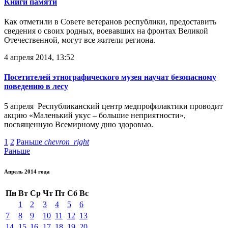
Книги памяти
Как отметили в Совете ветеранов республики, предоставить
сведения о своих родных, воевавших на фронтах Великой
Отечественной, могут все жители региона.
4 апреля 2014, 13:52
Посетителей этнографического музея научат безопасному
поведению в лесу
5 апреля Республиканский центр медпрофилактики проводит
акцию «Маленький укус – большие неприятности»,
посвященную Всемирному дню здоровью.
1
2
Раньше
chevron_right
Раньше
Апрель 2014 года
Пн
Вт
Ср
Чт
Пт
Сб
Вс
1
2
3
4
5
6
7
8
9
10
11
12
13
14
15
16
17
18
19
20