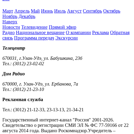
Март
Апрель
Май
Июнь
Июль
Август
Сентябрь
Октябрь
Ноябрь
Декабрь
Наверх
Новости
Телевидение
Прямой эфир
Радио
Национальное вещание
О компании
Реклама
Обратная
связь
Программа передач
Экскурсии
Телецентр
670031, г.Улан-Удэ, ул. Бабушкина, 23б
Тел.: (3012) 23-02-02
Дом Радио
670000, г. Улан-Удэ, ул. Ербанова, 7а
Тел.: (3012) 21-23-10
Рекламная служба
Тел.: (3012) 21-12-33, 23-13-13, 21-34-21
Государственный интернет-канал "Россия" 2001-2026.
Cвидетельство о регистрации СМИ ЭЛ № ФС 77-59166 от 22
августа 2014 года. Выдано Роскомнадзор.Учредитель –