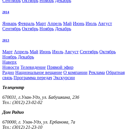
Сентябрь
Октябрь
Ноябрь
Декабрь
2014
Январь
Февраль
Март
Апрель
Май
Июнь
Июль
Август
Сентябрь
Октябрь
Ноябрь
Декабрь
2013
Март
Апрель
Май
Июнь
Июль
Август
Сентябрь
Октябрь
Ноябрь
Декабрь
Наверх
Новости
Телевидение
Прямой эфир
Радио
Национальное вещание
О компании
Реклама
Обратная
связь
Программа передач
Экскурсии
Телецентр
670031, г.Улан-Удэ, ул. Бабушкина, 23б
Тел.: (3012) 23-02-02
Дом Радио
670000, г. Улан-Удэ, ул. Ербанова, 7а
Тел.: (3012) 21-23-10