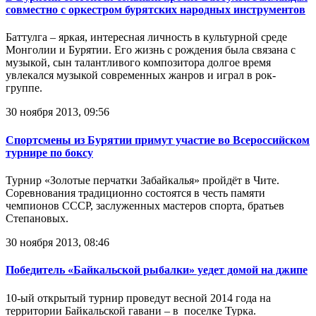
совместно с оркестром бурятских народных инструментов
Баттулга – яркая, интересная личность в культурной среде
Монголии и Бурятии. Его жизнь с рождения была связана с
музыкой, сын талантливого композитора долгое время
увлекался музыкой современных жанров и играл в рок-
группе.
30 ноября 2013, 09:56
Спортсмены из Бурятии примут участие во Всероссийском
турнире по боксу
Турнир «Золотые перчатки Забайкалья» пройдёт в Чите.
Соревнования традиционно состоятся в честь памяти
чемпионов СССР, заслуженных мастеров спорта, братьев
Степановых.
30 ноября 2013, 08:46
Победитель «Байкальской рыбалки» уедет домой на джипе
10-ый открытый турнир проведут весной 2014 года на
территории Байкальской гавани – в поселке Турка.