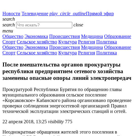
Новости
Телевидение
play_circle_outline
Прямой эфир
search
search
close
menu
Общество
Экономика
Происшествия
Медицина
Образование
Спорт
Сельское хозяйство
Культура
Религия
Политика
Общество
Экономика
Происшествия
Медицина
Образование
Спорт
Сельское хозяйство
Культура
Религия
Политика
После вмешательства органов прокуратуры
республики предприятием сетевого хозяйства
заменены опасные опоры линий электропередач
Прокуратурой Республики Бурятия по обращению главы
муниципального образования сельское поселение
«Корсаковское» Кабанского района организовано проведение
проверки соблюдения энергосетевой организацией Правил
технической эксплуатации электрических станций и сетей.
22 апреля 2018, 13:25
visibility
775
Неоднократные обращения жителей этого поселения в