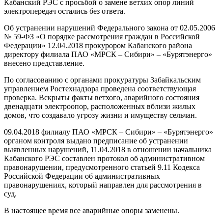
Кабанский РЭС с просьбой о замене ветхих опор линий
электропередач остались без ответа.
Об устранении нарушений Федерального закона от 02.05.2006
№ 59-ФЗ «О порядке рассмотрения граждан в Российской
Федерации» 12.04.2018 прокурором Кабанского района
директору филиала ПАО «МРСК – Сибири» – «Бурятэнерго»
внесено представление.
По согласованию с органами прокуратуры Забайкальским
управлением Ростехнадзора проведена соответствующая
проверка. Вскрыты факты ветхого, аварийного состояния
двенадцати электроопор, расположенных вблизи жилых
домов, что создавало угрозу жизни и имуществу сельчан.
09.04.2018 филиалу ПАО «МРСК – Сибири» – «Бурятэнерго»
органом контроля выдано предписание об устранении
выявленных нарушений, 11.04.2018 в отношении начальника
Кабанского РЭС составлен протокол об административном
правонарушении, предусмотренного статьей 9.11 Кодекса
Российской Федерации об административных
правонарушениях, который направлен для рассмотрения в
суд.
В настоящее время все аварийные опоры заменены.