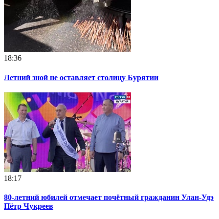
18:36
Летний зной не оставляет столицу Бурятии
18:17
80-летний юбилей отмечает почётный гражданин Улан-Удэ
Пётр Чукреев