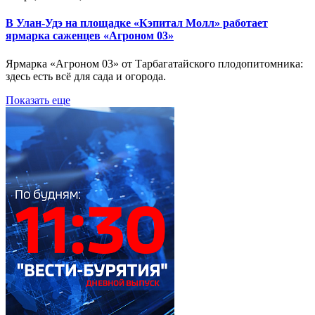
В Улан-Удэ на площадке «Кэпитал Молл» работает
ярмарка саженцев «Агроном 03»
Ярмарка «Агроном 03» от Тарбагатайского плодопитомника:
здесь есть всё для сада и огорода.
Показать еще