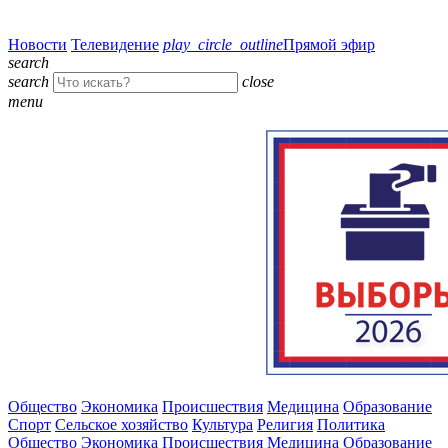
Новости
Телевидение
play_circle_outline
Прямой эфир
search
search
close
menu
Общество
Экономика
Происшествия
Медицина
Образование
Спорт
Сельское хозяйство
Культура
Религия
Политика
Общество
Экономика
Происшествия
Медицина
Образование