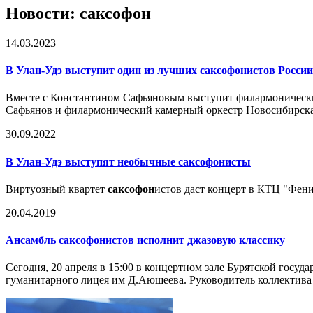
Новости: саксофон
14.03.2023
В Улан-Удэ выступит один из лучших
саксофон
истов России
Вместе с Константином Сафьяновым выступит филармонически
Сафьянов и филармонический камерный оркестр Новосибирска. 
30.09.2022
В Улан-Удэ выступят необычные
саксофон
исты
Виртуозный квартет
саксофон
истов даст концерт в КТЦ "Фени
20.04.2019
Ансамбль
саксофон
истов исполнит джазовую классику
Сегодня, 20 апреля в 15:00 в концертном зале Бурятской госу
гуманитарного лицея им Д.Аюшеева. Руководитель коллектива 