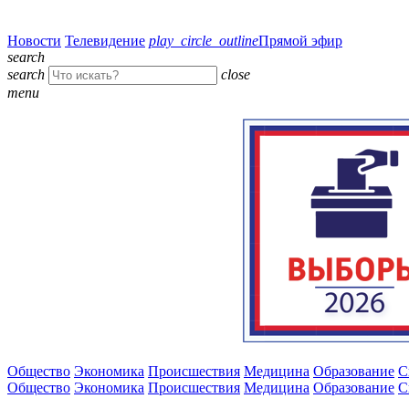
Новости
Телевидение
play_circle_outline
Прямой эфир
search
search
close
menu
Общество
Экономика
Происшествия
Медицина
Образование
С
Общество
Экономика
Происшествия
Медицина
Образование
С