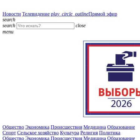
Новости
Телевидение
play_circle_outline
Прямой эфир
search
search
close
menu
Общество
Экономика
Происшествия
Медицина
Образование
Спорт
Сельское хозяйство
Культура
Религия
Политика
Общество
Экономика
Происшествия
Медицина
Образование