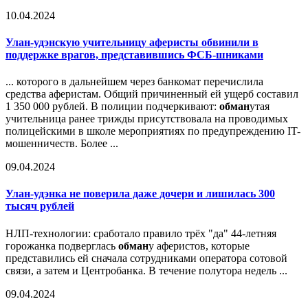
10.04.2024
Улан-удэнскую учительницу аферисты обвинили в
поддержке врагов, представившись ФСБ-шниками
... которого в дальнейшем через банкомат перечислила
средства аферистам. Общий причиненный ей ущерб составил
1 350 000 рублей. В полиции подчеркивают:
обман
утая
учительница ранее трижды присутствовала на проводимых
полицейскими в школе мероприятиях по предупреждению IT-
мошенничеств. Более ...
09.04.2024
Улан-удэнка не поверила даже дочери и лишилась 300
тысяч рублей
НЛП-технологии: сработало правило трёх "да" 44-летняя
горожанка подверглась
обман
у аферистов, которые
представились ей сначала сотрудниками оператора сотовой
связи, а затем и Центробанка. В течение полутора недель ...
09.04.2024