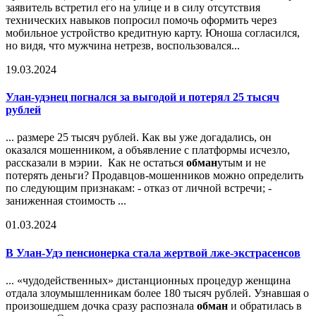
заявитель встретил его на улице и в силу отсутствия
технических навыков попросил помочь оформить через
мобильное устройство кредитную карту. Юноша согласился,
но видя, что мужчина нетрезв, воспользовался...
19.03.2024
Улан-удэнец погнался за выгодой и потерял 25 тысяч
рублей
... размере 25 тысяч рублей. Как вы уже догадались, он
оказался мошенником, а объявление с платформы исчезло,
рассказали в мэрии. Как не остаться
обман
утым и не
потерять деньги? Продавцов-мошенников можно определить
по следующим признакам: - отказ от личной встречи; -
заниженная стоимость ...
01.03.2024
В Улан-Удэ пенсионерка стала жертвой лже-экстрасенсов
... «чудодейственных» дистанционных процедур женщина
отдала злоумышленникам более 180 тысяч рублей. Узнавшая о
произошедшем дочка сразу распознала
обман
и обратилась в