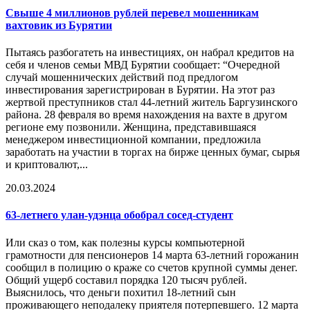
Свыше 4 миллионов рублей перевел мошенникам
вахтовик из Бурятии
Пытаясь разбогатеть на инвестициях, он набрал кредитов на
себя и членов семьи МВД Бурятии сообщает: “Очередной
случай мошеннических действий под предлогом
инвестирования зарегистрирован в Бурятии. На этот раз
жертвой преступников стал 44-летний житель Баргузинского
района. 28 февраля во время нахождения на вахте в другом
регионе ему позвонили. Женщина, представившаяся
менеджером инвестиционной компании, предложила
заработать на участии в торгах на бирже ценных бумаг, сырья
и криптовалют,...
20.03.2024
63-летнего улан-удэнца обобрал сосед-студент
Или сказ о том, как полезны курсы компьютерной
грамотности для пенсионеров 14 марта 63-летний горожанин
сообщил в полицию о краже со счетов крупной суммы денег.
Общий ущерб составил порядка 120 тысяч рублей.
Выяснилось, что деньги похитил 18-летний сын
проживающего неподалеку приятеля потерпевшего. 12 марта