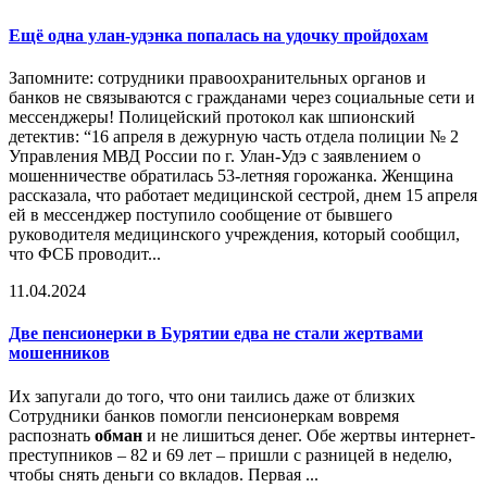
Ещё одна улан-удэнка попалась на удочку пройдохам
Запомните: сотрудники правоохранительных органов и
банков не связываются с гражданами через социальные сети и
мессенджеры! Полицейский протокол как шпионский
детектив: “16 апреля в дежурную часть отдела полиции № 2
Управления МВД России по г. Улан-Удэ с заявлением о
мошенничестве обратилась 53-летняя горожанка. Женщина
рассказала, что работает медицинской сестрой, днем 15 апреля
ей в мессенджер поступило сообщение от бывшего
руководителя медицинского учреждения, который сообщил,
что ФСБ проводит...
11.04.2024
Две пенсионерки в Бурятии едва не стали жертвами
мошенников
Их запугали до того, что они таились даже от близких
Сотрудники банков помогли пенсионеркам вовремя
распознать
обман
и не лишиться денег. Обе жертвы интернет-
преступников – 82 и 69 лет – пришли с разницей в неделю,
чтобы снять деньги со вкладов. Первая ...