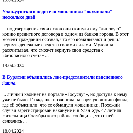
Улан-удэнского водителя мошенники "окучивали"
несколько дней
... подтверждения своих слов они скинули ему “липовую”
копию кредитного договора в одном из банков города. В этот
момент гражданин осознал, что его
обман
ывают и решил
вернуть денежные средства своими силами. Мужчина
рассчитывал, что сможет вернуть свои средства с
«безопасного счета» ...
19.04.2024
В Бурятии объявились лже-представители пенсионного
фонда
... личный кабинет на портале «Госуслуг», но доступа к нему
уже не было. Гражданка позвонила на горячую линию фонда,
где ей объяснили, что ее
обман
ули мошенники. Похожий
случай зарегистрирован накануне и в Улан-Удэ. 47-летняя
жительница Октябрьского района сообщила, что с ней
связались ...
18.04.2024