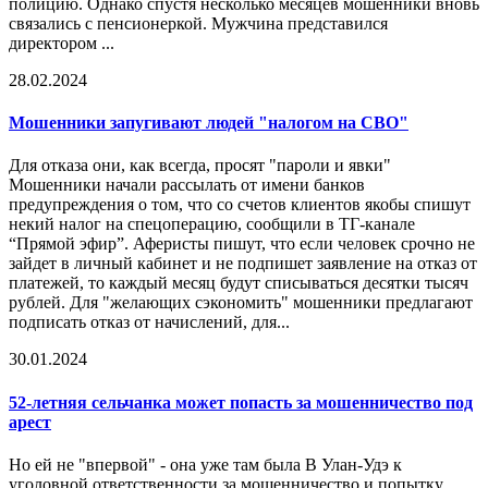
полицию. Однако спустя несколько месяцев мошенники вновь
связались с пенсионеркой. Мужчина представился
директором ...
28.02.2024
Мошенники запугивают людей "налогом на СВО"
Для отказа они, как всегда, просят "пароли и явки"
Мошенники начали рассылать от имени банков
предупреждения о том, что со счетов клиентов якобы спишут
некий налог на спецоперацию, сообщили в ТГ-канале
“Прямой эфир”. Аферисты пишут, что если человек срочно не
зайдет в личный кабинет и не подпишет заявление на отказ от
платежей, то каждый месяц будут списываться десятки тысяч
рублей. Для "желающих сэкономить" мошенники предлагают
подписать отказ от начислений, для...
30.01.2024
52-летняя сельчанка может попасть за мошенничество под
арест
Но ей не "впервой" - она уже там была В Улан-Удэ к
уголовной ответственности за мошенничество и попытку