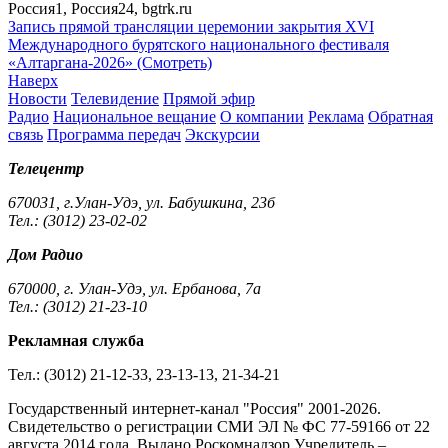
Россия1, Россия24, bgtrk.ru
Запись прямой трансляции церемонии закрытия XVI
Международного бурятского национального фестиваля
«Алтаргана-2026» (Смотреть)
Наверх
Новости
Телевидение
Прямой эфир
Радио
Национальное вещание
О компании
Реклама
Обратная
связь
Программа передач
Экскурсии
Телецентр
670031, г.Улан-Удэ, ул. Бабушкина, 23б
Тел.: (3012) 23-02-02
Дом Радио
670000, г. Улан-Удэ, ул. Ербанова, 7а
Тел.: (3012) 21-23-10
Рекламная служба
Тел.: (3012) 21-12-33, 23-13-13, 21-34-21
Государственный интернет-канал "Россия" 2001-2026.
Cвидетельство о регистрации СМИ ЭЛ № ФС 77-59166 от 22
августа 2014 года. Выдано Роскомнадзор.Учредитель –