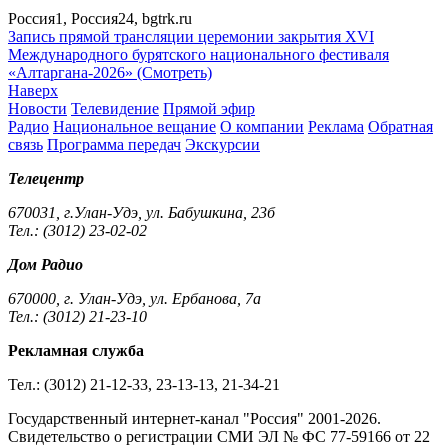
Россия1, Россия24, bgtrk.ru
Запись прямой трансляции церемонии закрытия XVI
Международного бурятского национального фестиваля
«Алтаргана-2026» (Смотреть)
Наверх
Новости
Телевидение
Прямой эфир
Радио
Национальное вещание
О компании
Реклама
Обратная
связь
Программа передач
Экскурсии
Телецентр
670031, г.Улан-Удэ, ул. Бабушкина, 23б
Тел.: (3012) 23-02-02
Дом Радио
670000, г. Улан-Удэ, ул. Ербанова, 7а
Тел.: (3012) 21-23-10
Рекламная служба
Тел.: (3012) 21-12-33, 23-13-13, 21-34-21
Государственный интернет-канал "Россия" 2001-2026.
Cвидетельство о регистрации СМИ ЭЛ № ФС 77-59166 от 22