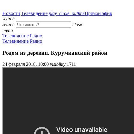
Новости
Телевидение
play_circle_outline
Прямой эфир
search
search
close
menu
Телевидение
Радио
Телевидение
Радио
Родом из деревни. Курумканский район
24 февраля 2018, 10:00
visibility
1711