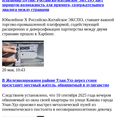
Владимир Путин: Российско-Китайское ЭКСПО дает
хорошую возможность для прямого, содержательного
диалога между странами
Юбилейное X Российско-Китайское ЭКСПО, ставшее важной
торгово-промышленной платформой, содействующей
расширению и диверсификации партнерства между двумя
странами прошло в Харбине.
20 мая, 10:43
В Железнодорожном районе Улан-Удэ перед судом
предстанет местный житель, обвиняемый в хулиганстве
Следствием установлено, что 10 сентября 2025 года вечером
обвиняемый из окна своей квартиры по улице Камова города
Улан-Удэ произвел выстрел металлической пулей из
пневматического пистолета в несовершеннолетнюю девочку.