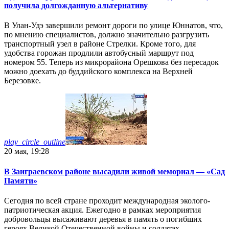
получила долгожданную альтернативу
В Улан-Удэ завершили ремонт дороги по улице Юннатов, что,
по мнению специалистов, должно значительно разгрузить
транспортный узел в районе Стрелки. Кроме того, для
удобства горожан продлили автобусный маршрут под
номером 55. Теперь из микрорайона Орешкова без пересадок
можно доехать до буддийского комплекса на Верхней
Березовке.
play_circle_outline
20 мая, 19:28
В Заиграевском районе высадили живой мемориал — «Сад
Памяти»
Сегодня по всей стране проходит международная эколого-
патриотическая акция. Ежегодно в рамках мероприятия
добровольцы высаживают деревья в память о погибших
героях Великой Отечественной войны и солдатах,