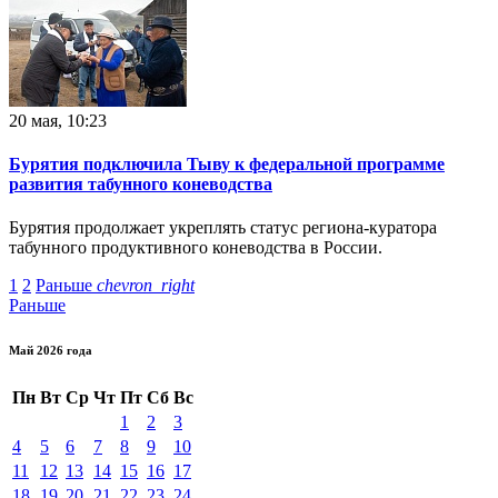
20 мая, 10:23
Бурятия подключила Тыву к федеральной программе
развития табунного коневодства
Бурятия продолжает укреплять статус региона-куратора
табунного продуктивного коневодства в России.
1
2
Раньше
chevron_right
Раньше
Май 2026 года
Пн
Вт
Ср
Чт
Пт
Сб
Вс
1
2
3
4
5
6
7
8
9
10
11
12
13
14
15
16
17
18
19
20
21
22
23
24