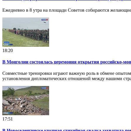
Ежедневно в 8 утра на площади Советов собираются желающие н
18:20
В Монголии состоялась церемония открытия российско-мон
Совместные тренировки играют важную роль в обмене опытом и
установления дипломатических отношений между нашими стр
17:51
В Новоселенгинске крупная стихийная свалка захватила по