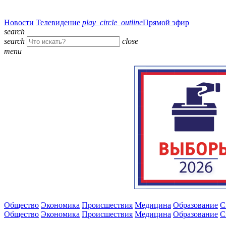
Новости
Телевидение
play_circle_outline
Прямой эфир
search
search
close
menu
Общество
Экономика
Происшествия
Медицина
Образование
С
Общество
Экономика
Происшествия
Медицина
Образование
С