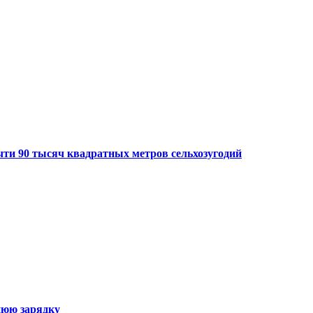
чти 90 тысяч квадратных метров сельхозугодий
нюю зарядку