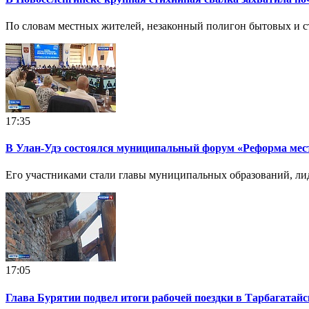
По словам местных жителей, незаконный полигон бытовых и ст
17:35
В Улан-Удэ состоялся муниципальный форум «Реформа мес
Его участниками стали главы муниципальных образований, ли
17:05
Глава Бурятии подвел итоги рабочей поездки в Тарбагатай