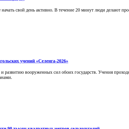
ачать свой день активно. В течение 20 минут люди делают прос
гольских учений «Селенга-2026»
 развитию вооруженных сил обоих государств. Учения проходят
анами.
чти 90 тысяч квадратных метров сельхозугодий