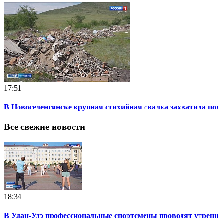
17:51
В Новоселенгинске крупная стихийная свалка захватила по
Все свежие новости
18:34
В Улан-Удэ профессиональные спортсмены проводят утрен