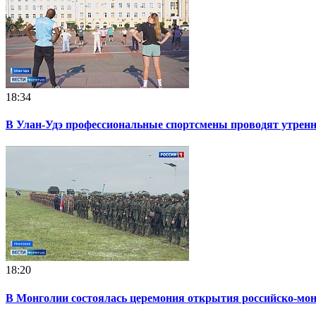
18:34
В Улан-Удэ профессиональные спортсмены проводят утрен
18:20
В Монголии состоялась церемония открытия российско-мон