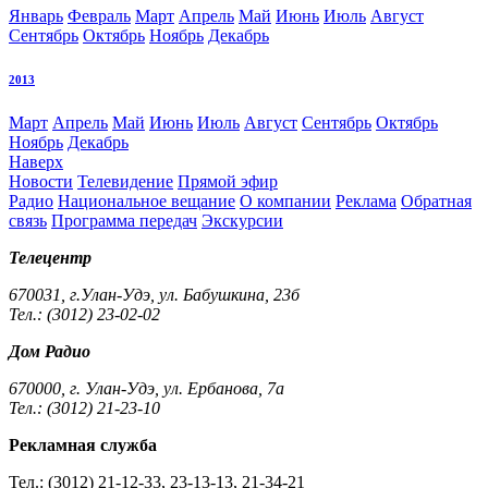
Январь
Февраль
Март
Апрель
Май
Июнь
Июль
Август
Сентябрь
Октябрь
Ноябрь
Декабрь
2013
Март
Апрель
Май
Июнь
Июль
Август
Сентябрь
Октябрь
Ноябрь
Декабрь
Наверх
Новости
Телевидение
Прямой эфир
Радио
Национальное вещание
О компании
Реклама
Обратная
связь
Программа передач
Экскурсии
Телецентр
670031, г.Улан-Удэ, ул. Бабушкина, 23б
Тел.: (3012) 23-02-02
Дом Радио
670000, г. Улан-Удэ, ул. Ербанова, 7а
Тел.: (3012) 21-23-10
Рекламная служба
Тел.: (3012) 21-12-33, 23-13-13, 21-34-21