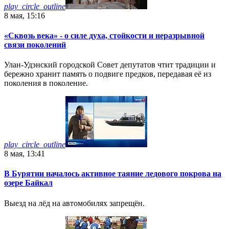
play_circle_outline
8 мая, 15:16
«Сквозь века» - о силе духа, стойкости и неразрывной
связи поколений
Улан-Удэнский городской Совет депутатов чтит традиции и
бережно хранит память о подвиге предков, передавая её из
поколения в поколение.
play_circle_outline
8 мая, 13:41
В Бурятии началось активное таяние ледового покрова на
озере Байкал
Выезд на лёд на автомобилях запрещён.