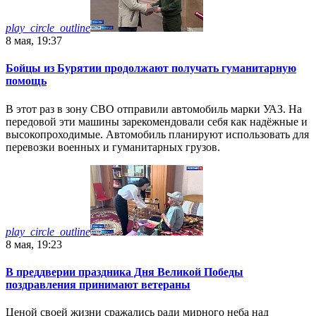
play_circle_outline
8 мая, 19:37
Бойцы из Бурятии продолжают получать гуманитарную
помощь
В этот раз в зону СВО отправили автомобиль марки УАЗ. На
передовой эти машины зарекомендовали себя как надёжные и
высокопроходимые. Автомобиль планируют использовать для
перевозки военных и гуманитарных грузов.
play_circle_outline
8 мая, 19:23
В преддверии праздника Дня Великой Победы
поздравления принимают ветераны
Ценой своей жизни сражались ради мирного неба над