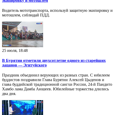
экипировку и мотошлем
Водитель мототранспорта, используй защитную экипировку и
мотошлем, соблюдай ПДД.
25 июля, 18:48
В Бурятии отметили двухсотлетие одного из старейших
дацанов — Эгитуйского
Праздник объединил верующих из разных стран. С юбилеем
буддистов поздравили Глава Бурятии Алексей Цыденов и
глава буддийской традиционной сангхи России, 24-й Пандито
Хамбо лама Дамба Аюшеев. Юбилейные торжества длились
два дня.