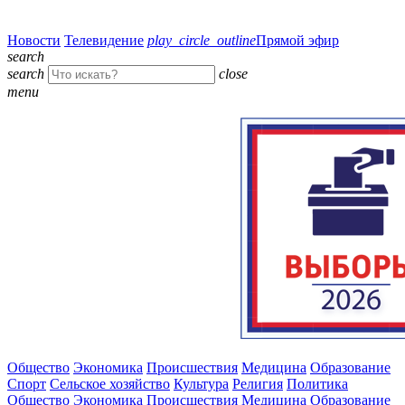
Новости
Телевидение
play_circle_outline
Прямой эфир
search
search
close
menu
Общество
Экономика
Происшествия
Медицина
Образование
Спорт
Сельское хозяйство
Культура
Религия
Политика
Общество
Экономика
Происшествия
Медицина
Образование