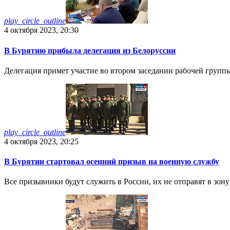
play_circle_outline
4 октября 2023, 20:30
В Бурятию прибыла делегация из Белоруссии
Делегация примет участие во втором заседании рабочей групп
play_circle_outline
4 октября 2023, 20:25
В Бурятии стартовал осенний призыв на военную службу
Все призывники будут служить в России, их не отправят в зон