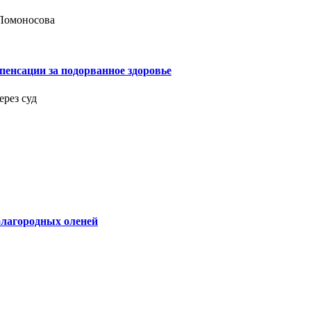
 Ломоносова
енсации за подорванное здоровье
рез суд
благородных оленей