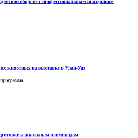
ажданской обороне с профессиональным праздником
их животных на выставке в Улан-Удэ
 программа
подготовке к школьным олимпиадам