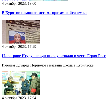
4 октября 2023, 18:00
В Бурятии помогают детям-сиротам найти семью
4 октября 2023, 17:29
На острове Итуруп новую школу назвали в честь Героя Росс
Именем Эдуарда Норполова названа школа в Курильске
4 октября 2023, 17:04