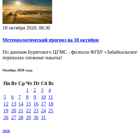
18 октября 2020, 08:30
Метеорологический прогноз на 18 октября
По данным Бурятского ЦГМС - филиала ФГБУ «Забайкальское У
перевалах снежные накаты!
Октябрь 2020 года
Пн
Вт
Ср
Чт
Пт
Сб
Вс
1
2
3
4
5
6
7
8
9
10
11
12
13
14
15
16
17
18
19
20
21
22
23
24
25
26
27
28
29
30
31
2026