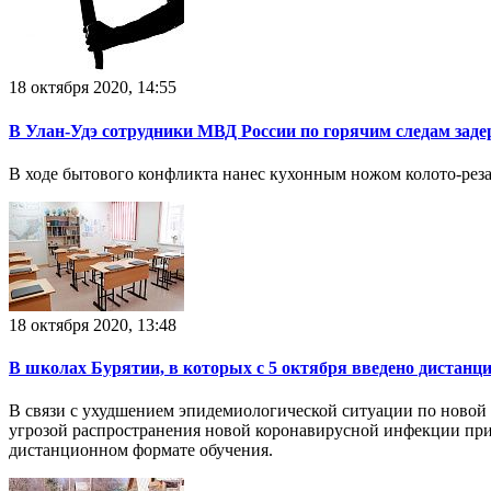
18 октября 2020, 14:55
В Улан-Удэ сотрудники МВД России по горячим следам зад
В ходе бытового конфликта нанес кухонным ножом колото-резан
18 октября 2020, 13:48
В школах Бурятии, в которых с 5 октября введено дистанц
В связи с ухудшением эпидемиологической ситуации по новой
угрозой распространения новой коронавирусной инфекции приня
дистанционном формате обучения.