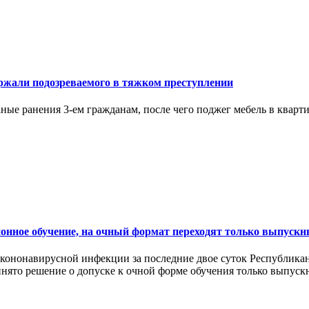
ержали подозреваемого в тяжком преступлении
ые ранения 3-ем гражданам, после чего поджег мебель в кварти
ионное обучение, на очный формат переходят только выпуск
 кононавирусной инфекции за последние двое суток Республик
то решение о допуске к очной форме обучения только выпускных 