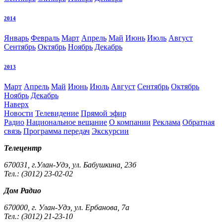
2014
Январь
Февраль
Март
Апрель
Май
Июнь
Июль
Август
Сентябрь
Октябрь
Ноябрь
Декабрь
2013
Март
Апрель
Май
Июнь
Июль
Август
Сентябрь
Октябрь
Ноябрь
Декабрь
Наверх
Новости
Телевидение
Прямой эфир
Радио
Национальное вещание
О компании
Реклама
Обратная
связь
Программа передач
Экскурсии
Телецентр
670031, г.Улан-Удэ, ул. Бабушкина, 23б
Тел.: (3012) 23-02-02
Дом Радио
670000, г. Улан-Удэ, ул. Ербанова, 7а
Тел.: (3012) 21-23-10