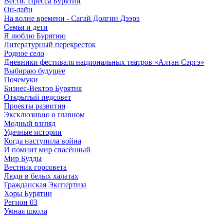
Вести. Пресса Бурятии
Он-лайн
На волне времени - Сагай Долгин Дээрэ
Семья и дети
Я люблю Бурятию
Литературный перекресток
Родное село
Дневники фестиваля национальных театров «Алтан Сэргэ»
Выбираю будущее
Почемуки
Бизнес-Вектор Бурятия
Открытый педсовет
Проекты развития
Эксклюзивно о главном
Модный взгляд
Удачные истории
Когда наступила война
И помнит мир спасённый
Мир Будды
Вестник горсовета
Люди в белых халатах
Гражданская Экспертиза
Хоры Бурятии
Регион 03
Умная школа