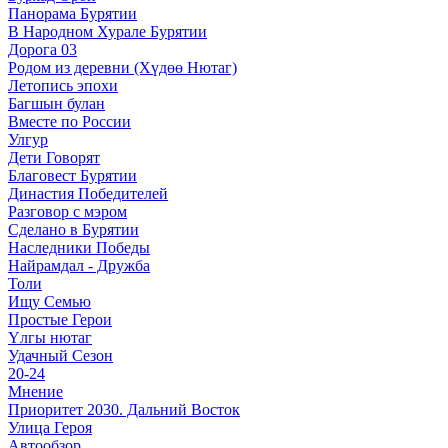
Панорама Бурятии
В Народном Хурале Бурятии
Дорога 03
Родом из деревни (Хүдөө Нютаг)
Летопись эпохи
Багшын булан
Вместе по России
Улгур
Дети Говорят
Благовест Бурятии
Династия Победителей
Разговор с мэром
Сделано в Бурятии
Наследники Победы
Найрамдал - Дружба
Толи
Ищу Cемью
Простые Герои
Үлгы нютаг
Удачный Сезон
20-24
Мнение
Приоритет 2030. Дальний Восток
Улица Героя
Автообзор