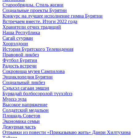
Старообрядцы. Cтиль жизни
Социальные проекты Бурятии
Конкурс на лучшее исполнение гимна Бурятии
Встречаем вместе. Итоги 2022 года
Хранители отчих традиций
Наша Республика
Сагай сууряан
Хоорэлдоон
История Бурятского Телевидения
Правовой ликбез
Футбол Бурятии
Радость встречи
Сокровища музея Сампилова
Энциклопедия Бурятии
Социальный ликбез
Сэдьхэл сагаан эмшэн
Буряадай болбосоролой түүхэhээ
Мунхэ зула
Высокое напряжение
Солдатский медальон
Площадь Советов
Экономика семьи
Дежурная часть
Отрывки из повести «Приказываю жить» Данри Хилтухина
Тайзан