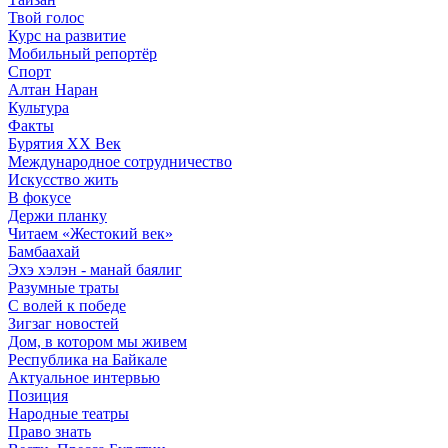
Твой голос
Курс на развитие
Мобильный репортёр
Спорт
Алтан Наран
Культура
Факты
Бурятия XX Век
Международное сотрудничество
Искусство жить
В фокусе
Держи планку
Читаем «Жестокий век»
Бамбаахай
Эхэ хэлэн - манай баялиг
Разумные траты
С волей к победе
Зигзаг новостей
Дом, в котором мы живем
Республика на Байкале
Актуальное интервью
Позиция
Народные театры
Право знать