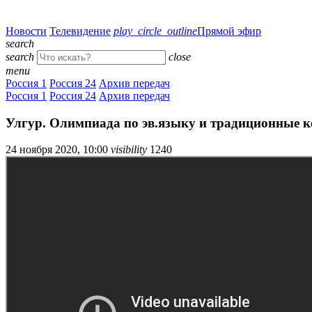
Новости
Телевидение
play_circle_outline
Прямой эфир
search
search
close
menu
Россия 1
Россия 24
Архив передач
Россия 1
Россия 24
Архив передач
Улгур. Олимпиада по эв.языку и традиционные 
24 ноября 2020, 10:00
visibility
1240