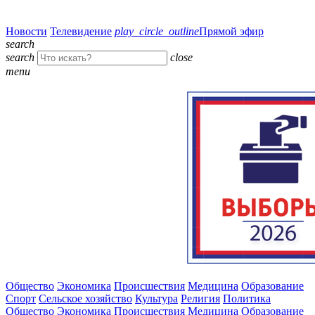
Новости
Телевидение
play_circle_outline
Прямой эфир
search
search
close
menu
Общество
Экономика
Происшествия
Медицина
Образование
Спорт
Сельское хозяйство
Культура
Религия
Политика
Общество
Экономика
Происшествия
Медицина
Образование