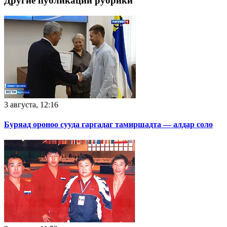
Другие публикации рубрики
3 августа, 12:16
Буряад ороноо сууда гаргадаг тамиршадта — алдар соло