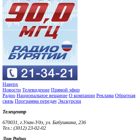
Наверх
Новости
Телевидение
Прямой эфир
Радио
Национальное вещание
О компании
Реклама
Обратная
связь
Программа передач
Экскурсии
Телецентр
670031, г.Улан-Удэ, ул. Бабушкина, 23б
Тел.: (3012) 23-02-02
Дом Радио