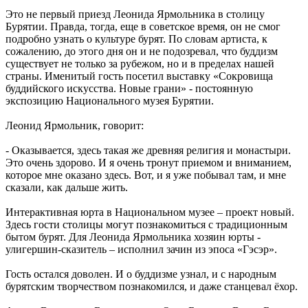
Это не первый приезд Леонида Ярмольника в столицу
Бурятии. Правда, тогда, еще в советское время, он не смог
подробно узнать о культуре бурят. По словам артиста, к
сожалению, до этого дня он и не подозревал, что буддизм
существует не только за рубежом, но и в пределах нашей
страны. Именитый гость посетил выставку «Сокровища
буддийского искусства. Новые грани» - постоянную
экспозицию Национального музея Бурятии.
Леонид Ярмольник, говорит:
- Оказывается, здесь такая же древняя религия и монастыри.
Это очень здорово. И я очень тронут приемом и вниманием,
которое мне оказано здесь. Вот, и я уже побывал там, и мне
сказали, как дальше жить.
Интерактивная юрта в Национальном музее – проект новый.
Здесь гости столицы могут познакомиться с традиционным
бытом бурят. Для Леонида Ярмольника хозяин юрты -
улигершин-сказитель – исполнил зачин из эпоса «Гэсэр».
Гость остался доволен. И о буддизме узнал, и с народным
бурятским творчеством познакомился, и даже станцевал ёхор.