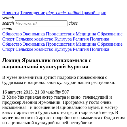
Новости
Телевидение
play_circle_outline
Прямой эфир
search
search
close
menu
Общество
Экономика
Происшествия
Медицина
Образование
Спорт
Сельское хозяйство
Культура
Религия
Политика
Общество
Экономика
Происшествия
Медицина
Образование
Спорт
Сельское хозяйство
Культура
Религия
Политика
Леонид Ярмольник познакомился с
национальной культурой Бурятии
В музее знаменитый артист подробно познакомился с
буддизмом и национальной культурой нашей республики.
16 августа 2013, 21:30
visibility
507
В Улан-Удэ приехал актер театра и кино, телеведущий и
продюсер Леонид Ярмольник. Программа у гостя очень
насыщенная - и посещение Национального музея, и мастер-
класс с артистами бурятского театра, и творческий вечер. В
музее знаменитый артист подробно познакомился с буддизмом
и национальной культурой нашей республики.