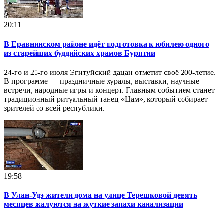
20:11
В Еравнинском районе идёт подготовка к юбилею одного
из старейших буддийских храмов Бурятии
24-го и 25-го июля Эгитуйский дацан отметит своё 200-летие.
В программе — праздничные хуралы, выставки, научные
встречи, народные игры и концерт. Главным событием станет
традиционный ритуальный танец «Цам», который собирает
зрителей со всей республики.
19:58
В Улан-Удэ жители дома на улице Терешковой девять
месяцев жалуются на жуткие запахи канализации