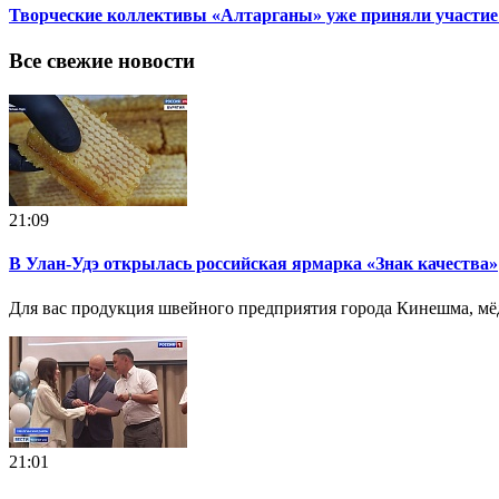
Творческие коллективы «Алтарганы» уже приняли участие
Все свежие новости
21:09
В Улан-Удэ открылась российская ярмарка «Знак качества»
Для вас продукция швейного предприятия города Кинешма, мёд 
21:01