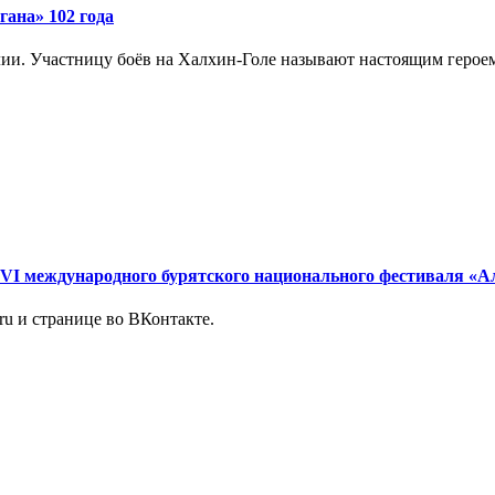
ана» 102 года
ии. Участницу боёв на Халхин-Голе называют настоящим героем
I международного бурятского национального фестиваля «Ал
.ru и странице во ВКонтакте.