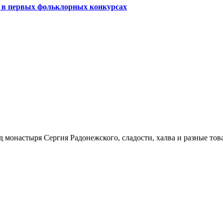
 в первых фольклорных конкурсах
монастыря Сергия Радонежского, сладости, халва и разные това