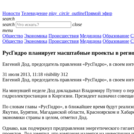
Новости
Телевидение
play_circle_outline
Прямой эфир
search
search
close
menu
Общество
Экономика
Происшествия
Медицина
Образование
С
Общество
Экономика
Происшествия
Медицина
Образование
С
РусГидро планирует масштабные проекты в регион
Евгений Дод, председатель правления «РусГидро», в своем ин
31 июля 2013, 11:18
visibility
312
Евгений Дод, председатель правления «РусГидро», в своем ин
На минувшей неделе Дод докладывал Владимиру Путину о перс
гидроэлектростанции в Киргизии. Президент назначил совещан
По словам главы «РусГидро», в ближайшее время будут реали
Якутии, Бурятии, Магаданской области, Красноярском и Хабар
экономики страны в целом, отметил Дод.
Однако, как подчеркнул предправления энергетического гигант
проектов. Дод заметил, что компания надеется на инвестиции 