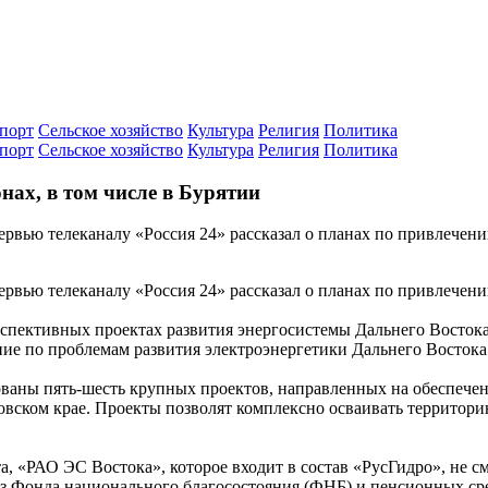
порт
Сельское хозяйство
Культура
Религия
Политика
порт
Сельское хозяйство
Культура
Религия
Политика
ах, в том числе в Бурятии
тервью телеканалу «Россия 24» рассказал о планах по привлече
тервью телеканалу «Россия 24» рассказал о планах по привлече
пективных проектах развития энергосистемы Дальнего Востока 
ие по проблемам развития электроэнергетики Дальнего Востока 
зованы пять-шесть крупных проектов, направленных на обеспе
овском крае. Проекты позволят комплексно осваивать территори
а, «РАО ЭС Востока», которое входит в состав «РусГидро», не с
из Фонда национального благосостояния (ФНБ) и пенсионных сред