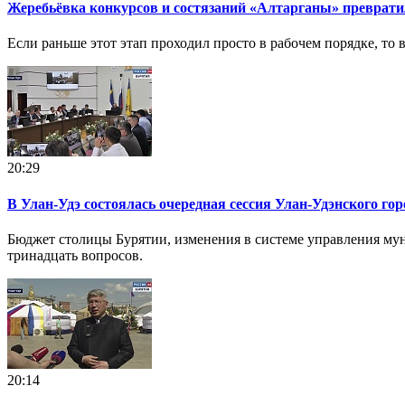
Жеребьёвка конкурсов и состязаний «Алтарганы» преврати
Если раньше этот этап проходил просто в рабочем порядке, то 
20:29
В Улан-Удэ состоялась очередная сессия Улан-Удэнского го
Бюджет столицы Бурятии, изменения в системе управления му
тринадцать вопросов.
20:14