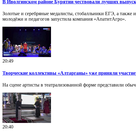
В Иволгинском районе Бурятии чествовали лучших выпускн
Золотые и серебряные медалисты, стобалльники ЕГЭ, а также
молодёжи и педагогов запустила компания «АпатитАгро».
20:49
Творческие коллективы «Алтарганы» уже приняли участие
На сцене артисты в театрализованной форме представили обыча
20:40