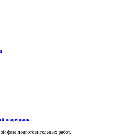
и
ый подрядчик
й фазе подготовительных работ.