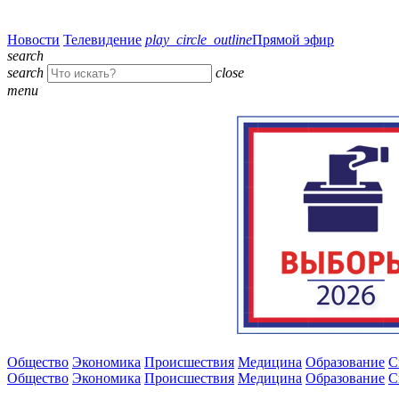
Новости
Телевидение
play_circle_outline
Прямой эфир
search
search
close
menu
Общество
Экономика
Происшествия
Медицина
Образование
С
Общество
Экономика
Происшествия
Медицина
Образование
С