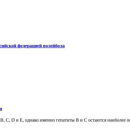
ссийской федерацией волейбола
и
 B, C, D и E, однако именно гепатиты B и C остаются наиболее 