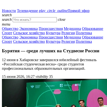
Новости
Телевидение
play_circle_outline
Прямой эфир
search
search
close
menu
Общество
Экономика
Происшествия
Медицина
Образование
Спорт
Сельское хозяйство
Культура
Религия
Политика
Общество
Экономика
Происшествия
Медицина
Образование
Спорт
Сельское хозяйство
Культура
Религия
Политика
Бурятия — среди лучших на Студвесне России
12 июня в Хабаровске завершился юбилейный фестиваль
«Российская студенческая весна» среди студентов
профессиональных образовательных организаций.
15 июня 2026, 16:27
visibility
35