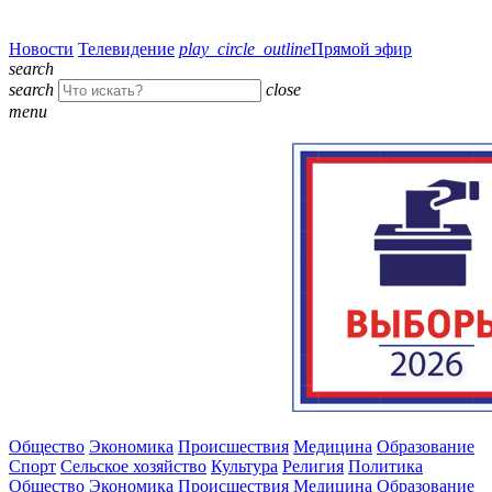
Новости
Телевидение
play_circle_outline
Прямой эфир
search
search
close
menu
Общество
Экономика
Происшествия
Медицина
Образование
Спорт
Сельское хозяйство
Культура
Религия
Политика
Общество
Экономика
Происшествия
Медицина
Образование