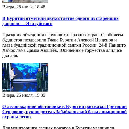
Вчера, 25 июля, 18:48
В Бурятии отметили двухсотлетие одного из старейших
дацанов — Эгитуйского
Праздник объединил верующих из разных стран. С юбилеем
буддистов поздравили Глава Бурятии Алексей Цыденов и
глава буддийской традиционной сангхи России, 24-й Пандито
Хамбо лама Дамба Аюшеев. Юбилейные торжества длились
два дня.
Вчера, 25 июля, 15:35
О лесопожарной обстановке в Бурятии рассказал Григорий
Сердюков, руководитель Забайкальской базы авиационной
охраны лесов
Для мониторинга лесных пожаров в Бурятии увеличили