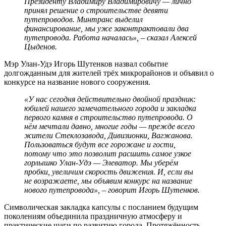
Президенту Владимиру Владимировичу — лично
принял решение о строительстве девяти
путепроводов. Минтранс выделил
финансирование, мы уже законтрактовали два
путепровода. Работа началась», – сказал Алексей
Цыденов.
Мэр Улан-Удэ Игорь Шутенков назвал событие
долгожданным для жителей трёх микрорайонов и объявил о
конкурсе на название нового сооружения.
«У нас сегодня действительно двойной праздник:
юбилей нашего замечательного города и закладка
первого камня в строительство путепровода. О
нём мечтали давно, многие годы — прежде всего
жители Стеклозавода, Дивизионки, Вагжанова.
Пользоваться будут все горожане и гости,
потому что это позволит расшить самое узкое
горлышко Улан-Удэ — Элеватор. Мы уберём
пробки, увеличим скорость движения. И, если вы
не возражаете, мы объявим конкурс на название
нового путепровода», – говорит Игорь Шутенков.
Символическая закладка капсулы с посланием будущим
поколениям объединила праздничную атмосферу и
практические шаги по развитию города. Протяжённость