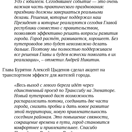
Удэ с юбилеем. Сегодняшнее событие — это очень
важная часть практического празднования:
праздники должны завершаться реальными
делами. Решения, которые поддержал наш
Президент и которые реализуются сегодня Главой
республики совместно с правительством,
позволяют эффективно решать вопросы развития
города. Город растёт, развивается, хорошеет. Без
путепроводов это будет невозможно делать
дальше. Поэтому мы полностью поддерживаем
все решения Главы и будем всячески помогать в их
реализации», – отметил Андрей Никитин.
Глава Бурятии Алексей Цыденов сделал акцент на
транспортном эффекте для жителей города.
«Весь выход с левого берега идёт через
единственный проезд по Транссибу на Элеваторе.
Новый путепровод даст возможность
распараллелить потоки, соединить две части
города, снизить пробки и дать новое развитие
этой территории, новую привлекательность
соседним районам. Это повышение связности,
сокращение времени в пути, город становится
комфортнее и привлекательнее. Спасибо