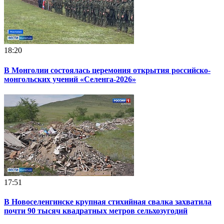
18:20
В Монголии состоялась церемония открытия российско-
монгольских учений «Селенга-2026»
17:51
В Новоселенгинске крупная стихийная свалка захватила
почти 90 тысяч квадратных метров сельхозугодий