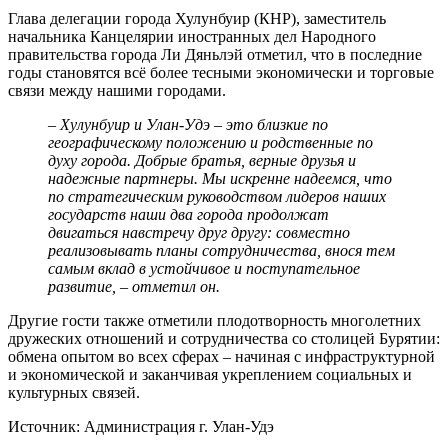
Глава делегации города Хулунбуир (КНР), заместитель
начальника Канцелярии иностранных дел Народного
правительства города Ли Дяньлэй отметил, что в последние
годы становятся всё более тесными экономически и торговые
связи между нашими городами.
– Хулунбуир и Улан-Удэ – это близкие по
географическому положению и родственные по
духу города. Добрые братья, верные друзья и
надежные партнеры. Мы искренне надеемся, что
по стратегическим руководством лидеров наших
государств наши два города продолжат
двигаться навстречу друг другу: совместно
реализовывать планы сотрудничества, внося тем
самым вклад в устойчивое и поступательное
развитие, – отметил он.
Другие гости также отметили плодотворность многолетних
дружеских отношений и сотрудничества со столицей Бурятии:
обмена опытом во всех сферах – начиная с инфраструктурной
и экономической и заканчивая укреплением социальных и
культурных связей.
Источник: Администрация г. Улан-Удэ