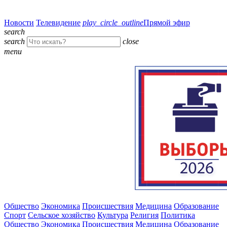
Новости
Телевидение
play_circle_outline
Прямой эфир
search
search
close
menu
Общество
Экономика
Происшествия
Медицина
Образование
Спорт
Сельское хозяйство
Культура
Религия
Политика
Общество
Экономика
Происшествия
Медицина
Образование