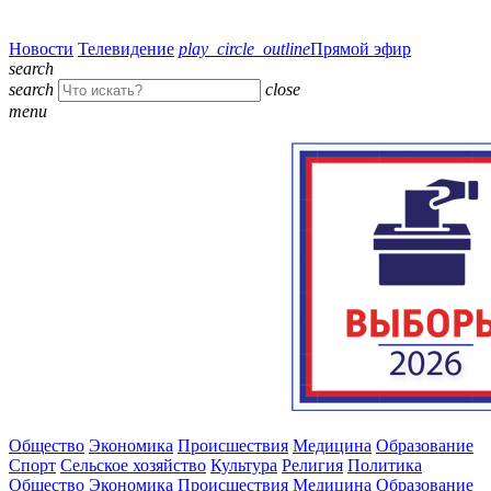
Новости
Телевидение
play_circle_outline
Прямой эфир
search
search
close
menu
Общество
Экономика
Происшествия
Медицина
Образование
Спорт
Сельское хозяйство
Культура
Религия
Политика
Общество
Экономика
Происшествия
Медицина
Образование