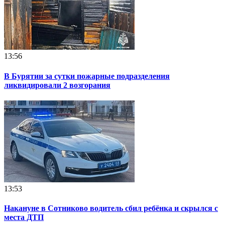
13:56
В Бурятии за сутки пожарные подразделения
ликвидировали 2 возгорания
13:53
Накануне в Сотниково водитель сбил ребёнка и скрылся с
места ДТП