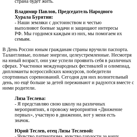
страна будет жить.
Владимир Павлов, Председатель Народного
Хурала Бурятии:
- Наши земляки с достоинством и честью
выполняют боевые задачи и защищают интересы
РФ. Мы гордимся каждым из них, мы помогаем их
семьям.
В День России юным гражданам страны вручили паспорта.
Талантливые, полные энергии, целеустремленные. Несмотря
на юный возраст, они уже успели проявить себя в различных
сферах. Участники международных фестивалей и олимпиад,
дипломанты всероссийских конкурсов, победители
спортивных соревнований. Сегодня для них волнительный
день, но ещё больше за детей переживают и радуются вместе с
ними родители.
Лиза Теслева:
- Я представляю свою школу на различных
мероприятиях, я провожу мероприятия «Движение
первых», участвую в движении, вот у меня есть
значок.
Юрий Теслев, отец Лизы Теслевой:
- Чувство патриотизма, чувство гордости за нашу