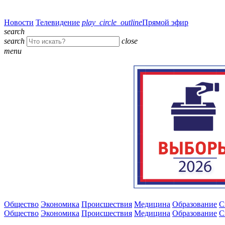
Новости
Телевидение
play_circle_outline
Прямой эфир
search
search
close
menu
Общество
Экономика
Происшествия
Медицина
Образование
С
Общество
Экономика
Происшествия
Медицина
Образование
С