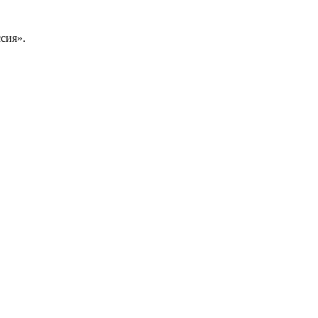
сия».