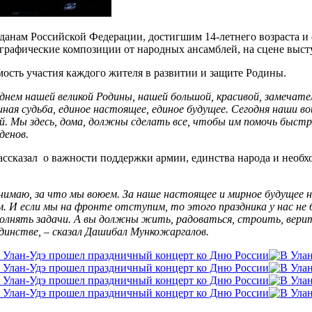
анам Российской Федерации, достигшим 14-летнего возраста и 
ографические композиции от народных ансамблей, на сцене выс
ость участия каждого жителя в развитии и защите Родины.
, с днем нашей великой Родины, нашей большой, красивой, замечат
диная судьба, единое настоящее, единое будущее. Сегодня наши 
. Мы здесь, дома, должны сделать все, чтобы им помочь быстре
денов.
сказал о важности поддержки армии, единства народа и необхо
онимаю, за что мы воюем. За наше настоящее и мирное будущее на
И если мы на фронте отступим, то этого праздника у нас не буд
нять задачи. А вы должны жить, радоваться, строить, верить
единстве, – сказал Дашибал Мункожаргалов.