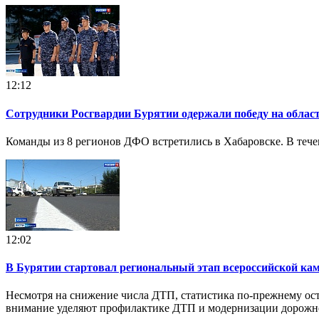
12:12
Сотрудники Росгвардии Бурятии одержали победу на област
Команды из 8 регионов ДФО встретились в Хабаровске. В течен
12:02
В Бурятии стартовал региональный этап всероссийской ка
Несмотря на снижение числа ДТП, статистика по-прежнему оста
внимание уделяют профилактике ДТП и модернизации дорожн