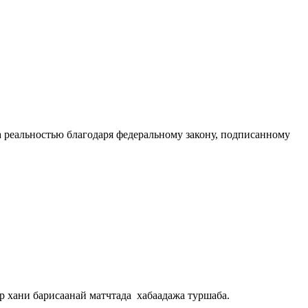
а реальностью благодаря федеральному закону, подписанному
 хани барисаанай матчтада хабаадажа туршаба.