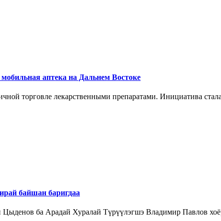
я мобильная аптека на Дальнем Востоке
ничной торговле лекарственными препаратами. Инициатива стал
ирай байшан баригдаа
 Цыденов ба Арадай Хуралай Түрүүлэгшэ Владимир Павлов хоёр