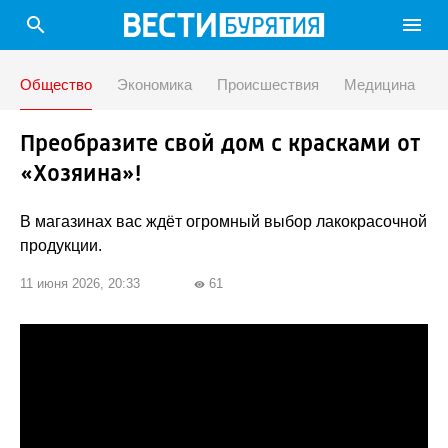
search
menu
Общество
Экономика
Происшествия
Медицина
Преобразите свой дом с красками от
«Хозяина»!
В магазинах вас ждёт огромный выбор лакокрасочной
продукции.
11 июня 2026, 20:33
61
visibility