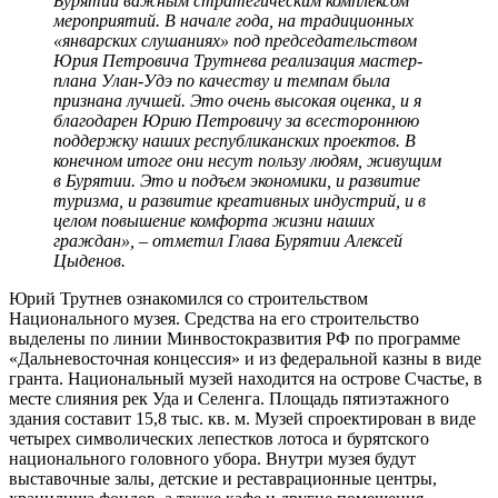
Бурятии важным стратегическим комплексом
мероприятий. В начале года, на традиционных
«январских слушаниях» под председательством
Юрия Петровича Трутнева реализация мастер-
плана Улан-Удэ по качеству и темпам была
признана лучшей. Это очень высокая оценка, и я
благодарен Юрию Петровичу за всестороннюю
поддержку наших республиканских проектов. В
конечном итоге они несут пользу людям, живущим
в Бурятии. Это и подъем экономики, и развитие
туризма, и развитие креативных индустрий, и в
целом повышение комфорта жизни наших
граждан», – отметил Глава Бурятии Алексей
Цыденов.
Юрий Трутнев ознакомился со строительством
Национального музея. Средства на его строительство
выделены по линии Минвостокразвития РФ по программе
«Дальневосточная концессия» и из федеральной казны в виде
гранта. Национальный музей находится на острове Счастье, в
месте слияния рек Уда и Селенга. Площадь пятиэтажного
здания составит 15,8 тыс. кв. м. Музей спроектирован в виде
четырех символических лепестков лотоса и бурятского
национального головного убора. Внутри музея будут
выставочные залы, детские и реставрационные центры,