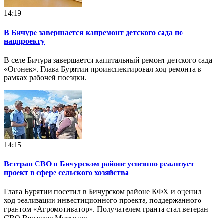
14:19
В Бичуре завершается капремонт детского сада по
нацпроекту
В селе Бичура завершается капитальный ремонт детского сада
«Огонек». Глава Бурятии проинспектировал ход ремонта в
рамках рабочей поездки.
14:15
Ветеран СВО в Бичурском районе успешно реализует
проект в сфере сельского хозяйства
Глава Бурятии посетил в Бичурском районе КФХ и оценил
ход реализации инвестиционного проекта, поддержанного
грантом «Агромотиватор». Получателем гранта стал ветеран
СВО Вячеслав Митыпов.