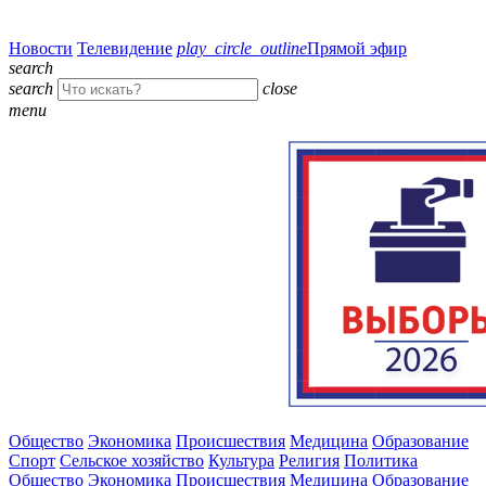
Новости
Телевидение
play_circle_outline
Прямой эфир
search
search
close
menu
Общество
Экономика
Происшествия
Медицина
Образование
Спорт
Сельское хозяйство
Культура
Религия
Политика
Общество
Экономика
Происшествия
Медицина
Образование