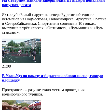
На Северном Байкале завершилась III Межрегиональная
парусная регата
Яхт-клуб «Белый парус» на севере Бурятии объединил
яхтсменов из Подмосковья, Новосибирска, Иркутска, Братска
и Северобайкальска. Спортсмены сошлись в 10 гонках,
выступив в трёх классах: «Оптимист», «Луч-мини» и «Луч-
стандарт».
21:08
В Улан-Удэ по наказу избирателей обновили спортивную
площадку
Пространство сразу же стало местом проведения
волейбольного турнира.