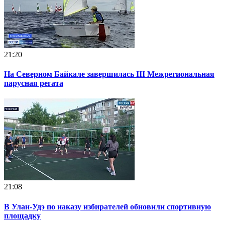
21:20
На Северном Байкале завершилась III Межрегиональная
парусная регата
21:08
В Улан-Удэ по наказу избирателей обновили спортивную
площадку