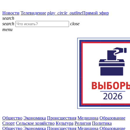
Новости
Телевидение
play_circle_outline
Прямой эфир
search
search
close
menu
Общество
Экономика
Происшествия
Медицина
Образование
Спорт
Сельское хозяйство
Культура
Религия
Политика
Общество
Экономика
Происшествия
Медицина
Образование