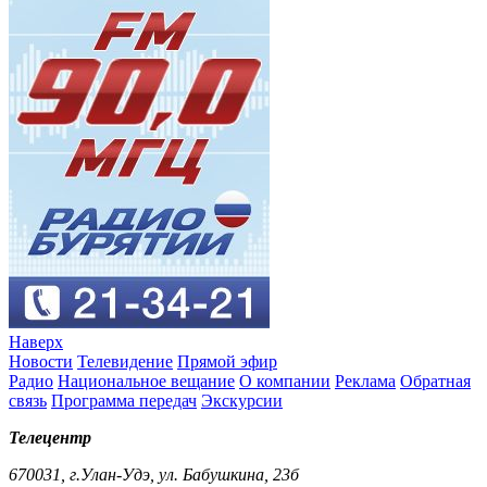
Наверх
Новости
Телевидение
Прямой эфир
Радио
Национальное вещание
О компании
Реклама
Обратная
связь
Программа передач
Экскурсии
Телецентр
670031, г.Улан-Удэ, ул. Бабушкина, 23б