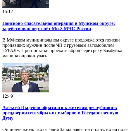
15:12
Поисково‑спасательная операция в Муйском округе:
задействован вертолёт Ми‑8 МЧС России
В Муйском муниципальном округе продолжаются поиски
пропавших мужчин после ЧП с грузовым автомобилем
«УРАЛ». При попытке проехать вброд через реку Бамбуйка
машина опрокинулась.
12:49
Алексей Цыденов обратился к жителям республики в
преддверии сентябрьских выборов в Государственную
Думу
Он подчеркнул, что сегодня Запад давит на страну, но на поле