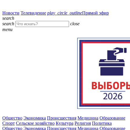
Новости
Телевидение
play_circle_outline
Прямой эфир
search
search
close
menu
Общество
Экономика
Происшествия
Медицина
Образование
Спорт
Сельское хозяйство
Культура
Религия
Политика
Общество
Экономика
Происшествия
Медицина
Образование