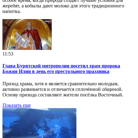
особое время, когда природа создаёт лучшие условия для
жеребят, а кобылы дают молоко для этого традиционного
напитка.
11:53
Глава Бурятской митрополии посетил храм пророка
Божия Илии в день его престольного праздника
Приход храма, хотя и является сравнительно молодым,
активно развивается и отличается сплочённой общиной.
Основу прихода составляют жители посёлка Восточный.
Показать еще