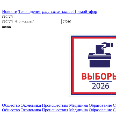
Новости
Телевидение
play_circle_outline
Прямой эфир
search
search
close
menu
Общество
Экономика
Происшествия
Медицина
Образование
С
Общество
Экономика
Происшествия
Медицина
Образование
С