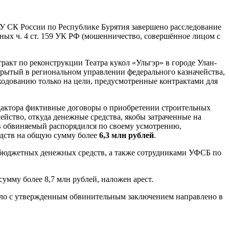
СУ СК России по Республике Бурятия завершено расследование
ных ч. 4 ст. 159 УК РФ (мошенничество, совершённое лицом с
ракт по реконструкции Театра кукол «Ульгэр» в городе Улан-
крытый в региональном управлении федерального казначейства,
ходованию только на цели, предусмотренные контрактами для
дактора фиктивные договоры о приобретении строительных
ейство, откуда денежные средства, якобы затраченные на
в обвиняемый распорядился по своему усмотрению,
едств на общую сумму более
6,3 млн рублей
.
 бюджетных денежных средств, а также сотрудниками УФСБ по
умму более 8,7 млн рублей, наложен арест.
 дело с утвержденным обвинительным заключением направлено в