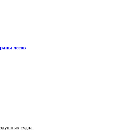
храны лесов
оздушных судна.