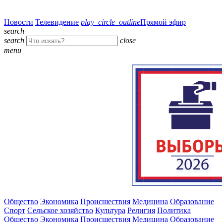
Новости
Телевидение
play_circle_outline
Прямой эфир
search
search
close
menu
Общество
Экономика
Происшествия
Медицина
Образование
Спорт
Сельское хозяйство
Культура
Религия
Политика
Общество
Экономика
Происшествия
Медицина
Образование