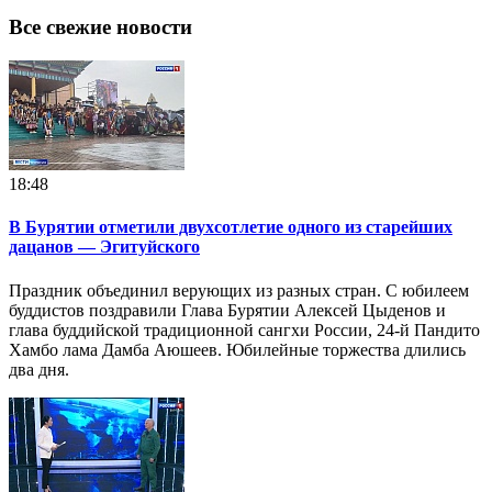
Все свежие новости
18:48
В Бурятии отметили двухсотлетие одного из старейших
дацанов — Эгитуйского
Праздник объединил верующих из разных стран. С юбилеем
буддистов поздравили Глава Бурятии Алексей Цыденов и
глава буддийской традиционной сангхи России, 24-й Пандито
Хамбо лама Дамба Аюшеев. Юбилейные торжества длились
два дня.