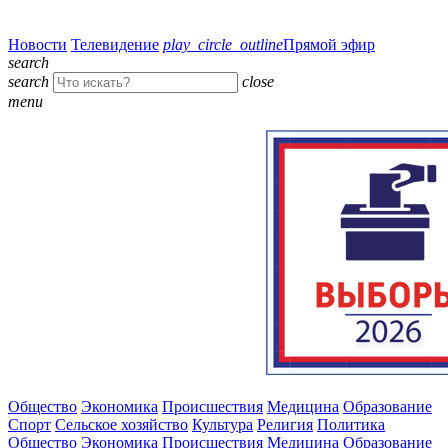
Новости
Телевидение
play_circle_outline
Прямой эфир
search
search
close
menu
Общество
Экономика
Происшествия
Медицина
Образование
Спорт
Сельское хозяйство
Культура
Религия
Политика
Общество
Экономика
Происшествия
Медицина
Образование