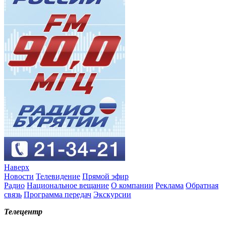
Наверх
Новости
Телевидение
Прямой эфир
Радио
Национальное вещание
О компании
Реклама
Обратная
связь
Программа передач
Экскурсии
Телецентр