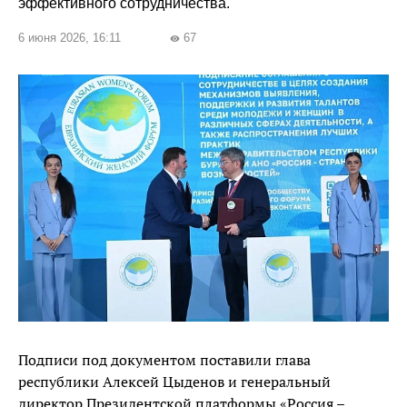
эффективного сотрудничества.
6 июня 2026, 16:11
67
visibility
Подписи под документом поставили глава
республики Алексей Цыденов и генеральный
директор Президентской платформы «Россия –