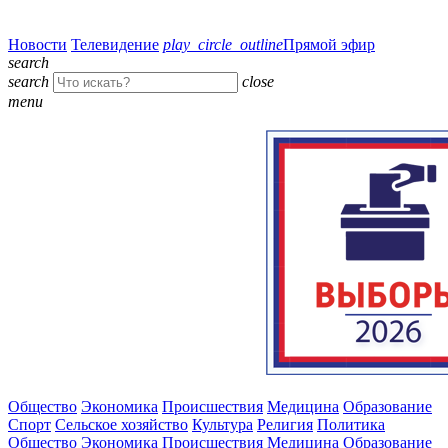
Новости
Телевидение
play_circle_outline
Прямой эфир
search
search
close
menu
Общество
Экономика
Происшествия
Медицина
Образование
Спорт
Сельское хозяйство
Культура
Религия
Политика
Общество
Экономика
Происшествия
Медицина
Образование