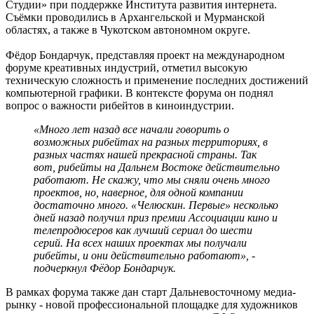
Студии» при поддержке Института развития интернета.
Съёмки проводились в Архангельской и Мурманской
областях, а также в Чукотском автономном округе.
Фёдор Бондарчук, представляя проект на международном
форуме креативных индустрий, отметил высокую
техническую сложность и применение последних достижений
компьютерной графики. В контексте форума он поднял
вопрос о важности рибейтов в киноиндустрии.
«Много лет назад все начали говорить о
возможных рибейтах на разных территориях, в
разных частях нашей прекрасной страны. Так
вот, рибейты на Дальнем Востоке действительно
работают. Не скажу, что мы сняли очень много
проектов, но, наверное, для одной компании
достаточно много. «Челюскин. Первые» несколько
дней назад получил приз премии Ассоциации кино и
телепродюсеров как лучший сериал до шести
серий. На всех наших проектах мы получали
рибейты, и они действительно работают», -
подчеркнул Фёдор Бондарчук.
В рамках форума также дан старт Дальневосточному медиа-
рынку - новой профессиональной площадке для художников