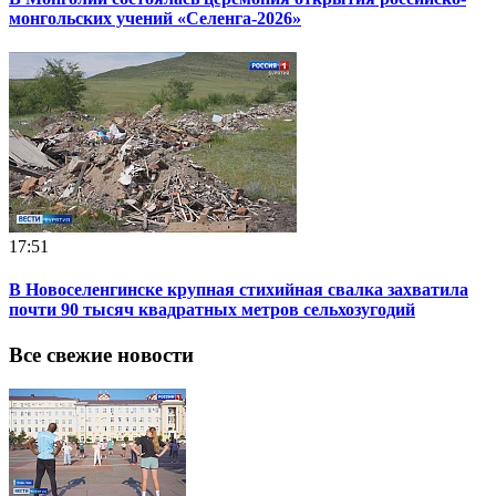
монгольских учений «Селенга-2026»
17:51
В Новоселенгинске крупная стихийная свалка захватила
почти 90 тысяч квадратных метров сельхозугодий
Все свежие новости