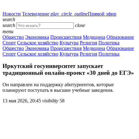
Новости
Телевидение
play_circle_outline
Прямой эфир
search
search
close
menu
Общество
Экономика
Происшествия
Медицина
Образование
Спорт
Сельское хозяйство
Культура
Религия
Политика
Общество
Экономика
Происшествия
Медицина
Образование
Спорт
Сельское хозяйство
Культура
Религия
Политика
Иркутский госуниверситет запускает
традиционный онлайн-проект «30 дней до ЕГЭ»
Он направлен на поддержку абитуриентов, которые
планируют поступать в высшие учебные заведения.
13 мая 2026, 20:45
visibility
58