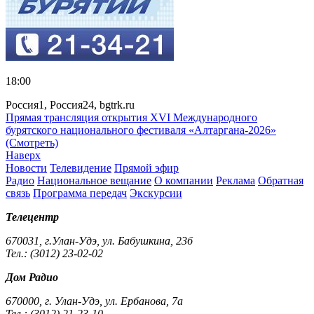
18:00
Россия1, Россия24, bgtrk.ru
Прямая трансляция открытия XVI Международного
бурятского национального фестиваля «Алтаргана-2026»
(Смотреть)
Наверх
Новости
Телевидение
Прямой эфир
Радио
Национальное вещание
О компании
Реклама
Обратная
связь
Программа передач
Экскурсии
Телецентр
670031, г.Улан-Удэ, ул. Бабушкина, 23б
Тел.: (3012) 23-02-02
Дом Радио
670000, г. Улан-Удэ, ул. Ербанова, 7а
Тел.: (3012) 21-23-10