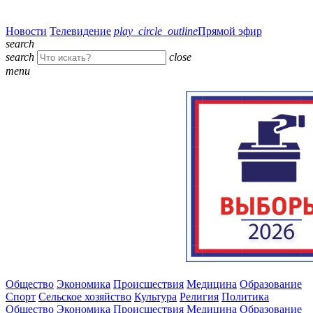
Новости
Телевидение
play_circle_outline
Прямой эфир
search
search
close
menu
Общество
Экономика
Происшествия
Медицина
Образование
Спорт
Сельское хозяйство
Культура
Религия
Политика
Общество
Экономика
Происшествия
Медицина
Образование