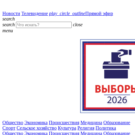
Новости
Телевидение
play_circle_outline
Прямой эфир
search
search
close
menu
Общество
Экономика
Происшествия
Медицина
Образование
Спорт
Сельское хозяйство
Культура
Религия
Политика
Общество
Экономика
Происшествия
Медицина
Образование