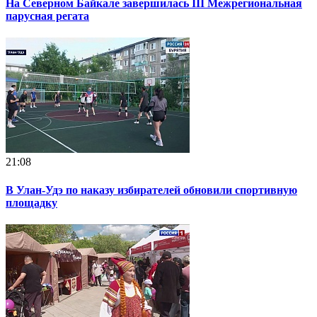
На Северном Байкале завершилась III Межрегиональная
парусная регата
21:08
В Улан-Удэ по наказу избирателей обновили спортивную
площадку