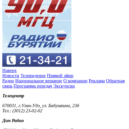
Наверх
Новости
Телевидение
Прямой эфир
Радио
Национальное вещание
О компании
Реклама
Обратная
связь
Программа передач
Экскурсии
Телецентр
670031, г.Улан-Удэ, ул. Бабушкина, 23б
Тел.: (3012) 23-02-02
Дом Радио