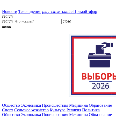
Новости
Телевидение
play_circle_outline
Прямой эфир
search
search
close
menu
Общество
Экономика
Происшествия
Медицина
Образование
Спорт
Сельское хозяйство
Культура
Религия
Политика
Общество
Экономика
Происшествия
Медицина
Образование