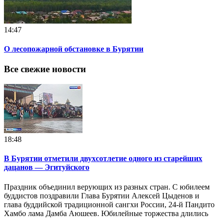
14:47
О лесопожарной обстановке в Бурятии
Все свежие новости
18:48
В Бурятии отметили двухсотлетие одного из старейших
дацанов — Эгитуйского
Праздник объединил верующих из разных стран. С юбилеем
буддистов поздравили Глава Бурятии Алексей Цыденов и
глава буддийской традиционной сангхи России, 24-й Пандито
Хамбо лама Дамба Аюшеев. Юбилейные торжества длились