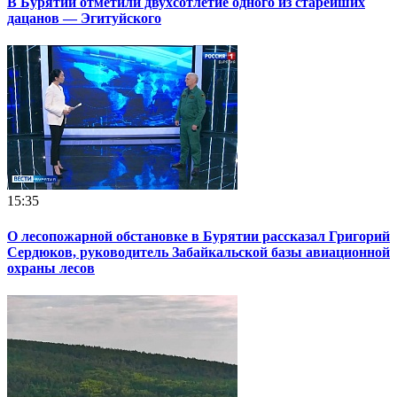
В Бурятии отметили двухсотлетие одного из старейших
дацанов — Эгитуйского
15:35
О лесопожарной обстановке в Бурятии рассказал Григорий
Сердюков, руководитель Забайкальской базы авиационной
охраны лесов