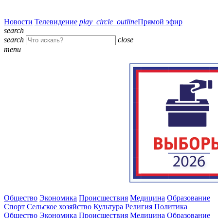
Новости
Телевидение
play_circle_outline
Прямой эфир
search
search
close
menu
Общество
Экономика
Происшествия
Медицина
Образование
Спорт
Сельское хозяйство
Культура
Религия
Политика
Общество
Экономика
Происшествия
Медицина
Образование