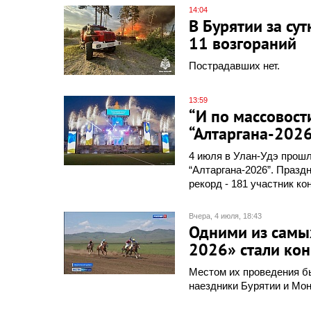
14:04
В Бурятии за с
11 возгораний
Пострадавших нет.
13:59
“И по массовост
“Алтаргана-2026
4 июля в Улан-Удэ прош
“Алтаргана-2026”. Празд
рекорд - 181 участник ко
Вчера, 4 июля, 18:43
Одними из самы
2026» стали ко
Местом их проведения б
наездники Бурятии и Мон