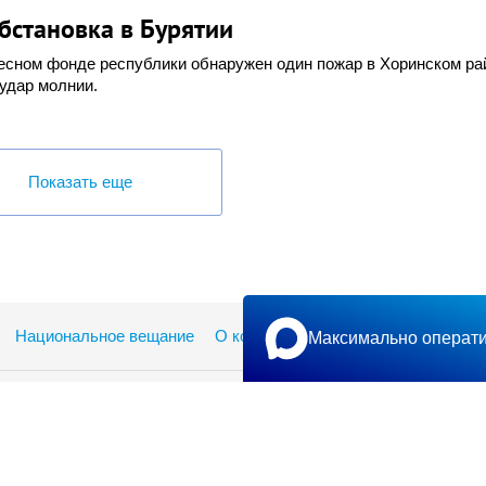
бстановка в Бурятии
есном фонде республики обнаружен один пожар в Хоринском ра
 удар молнии.
Показать еще
Национальное вещание
О компании
Реклама
Обратная 
Максимально операти
Дом Радио
670000, г. Улан-Удэ, ул. Ербанова, 7а
Тел.: (3012) 21-23-10