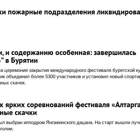
утки пожарные подразделения ликвидиров
и, и содержанию особенная: завершилась
” в Бурятии
ла церемония закрытия международного фестиваля бурятской к
ник объединил более 5300 участников и установил новый спорт
нных скачек.
х ярких соревнований фестиваля «Алтарга
нные скачки
ыл выбран ипподром Янгажинского дацана. На старт вышли лу
голии.