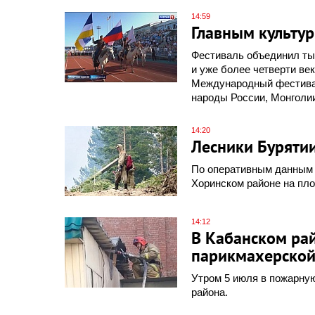
14:59
Главным культу
Фестиваль объединил тыс
и уже более четверти ве
Международный фестива
народы России, Монголии
14:20
Лесники Буряти
По оперативным данным 
Хоринском районе на пло
14:12
В Кабанском ра
парикмахерско
Утром 5 июля в пожарную
района.