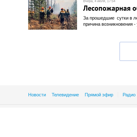
Вчера, 4 июля, 17:54
Лесопожарная о
За прошедшие сутки в л
причина возникновения -
Новости
Телевидение
Прямой эфир
Радио
Телецентр
670031, г.Улан-Удэ, ул. Бабушкина, 23б
Тел.: (3012) 23-02-02