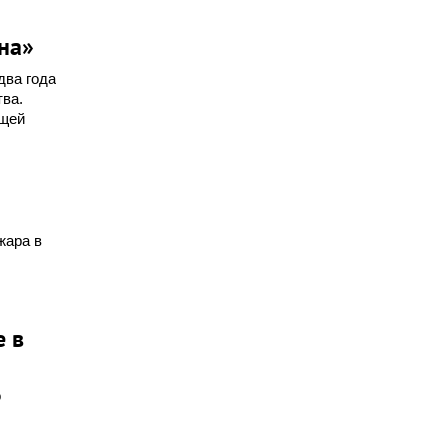
на»
два года
тва.
ющей
жара в
 в
о