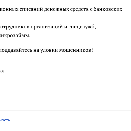
аконных списаний денежных средств с банковских
сотрудников организаций и спецслужб,
микрозаймы.
 поддавайтесь на уловки мошенников!
ия
ность