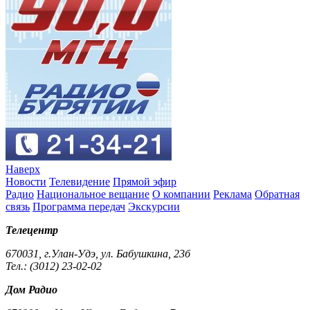
Наверх
Новости
Телевидение
Прямой эфир
Радио
Национальное вещание
О компании
Реклама
Обратная
связь
Программа передач
Экскурсии
Телецентр
670031, г.Улан-Удэ, ул. Бабушкина, 23б
Тел.: (3012) 23-02-02
Дом Радио