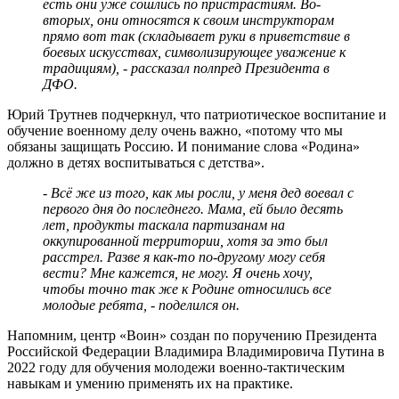
есть они уже сошлись по пристрастиям. Во-
вторых, они относятся к своим инструкторам
прямо вот так (складывает руки в приветствие в
боевых искусствах, символизирующее уважение к
традициям), - рассказал полпред Президента в
ДФО.
Юрий Трутнев подчеркнул, что патриотическое воспитание и
обучение военному делу очень важно, «потому что мы
обязаны защищать Россию. И понимание слова «Родина»
должно в детях воспитываться с детства».
- Всё же из того, как мы росли, у меня дед воевал с
первого дня до последнего. Мама, ей было десять
лет, продукты таскала партизанам на
оккупированной территории, хотя за это был
расстрел. Разве я как-то по-другому могу себя
вести? Мне кажется, не могу. Я очень хочу,
чтобы точно так же к Родине относились все
молодые ребята, - поделился он.
Напомним, центр «Воин» создан по поручению Президента
Российской Федерации Владимира Владимировича Путина в
2022 году для обучения молодежи военно-тактическим
навыкам и умению применять их на практике.