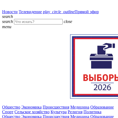
Новости
Телевидение
play_circle_outline
Прямой эфир
search
search
close
menu
Общество
Экономика
Происшествия
Медицина
Образование
Спорт
Сельское хозяйство
Культура
Религия
Политика
Общество
Экономика
Происшествия
Медицина
Образование